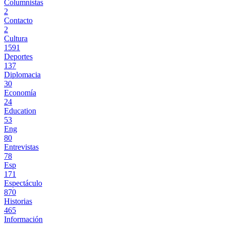
Columnistas
2
Contacto
2
Cultura
1591
Deportes
137
Diplomacia
30
Economía
24
Education
53
Eng
80
Entrevistas
78
Esp
171
Espectáculo
870
Historias
465
Información