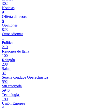
302
Noticias
9
Offerta di lavoro
8
Opiniones
823
Otros idiomas
1
Politica
210
Regiones de Italia
100
Religión
238
Salud
37
Serena conduce Operaclassica
592
Sin categoría
5940
Tecnologías
180
Unión Europea
4