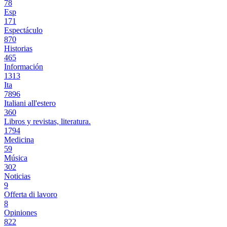
78
Esp
171
Espectáculo
870
Historias
465
Información
1313
Ita
7896
Italiani all'estero
360
Libros y revistas, literatura.
1794
Medicina
59
Música
302
Noticias
9
Offerta di lavoro
8
Opiniones
822