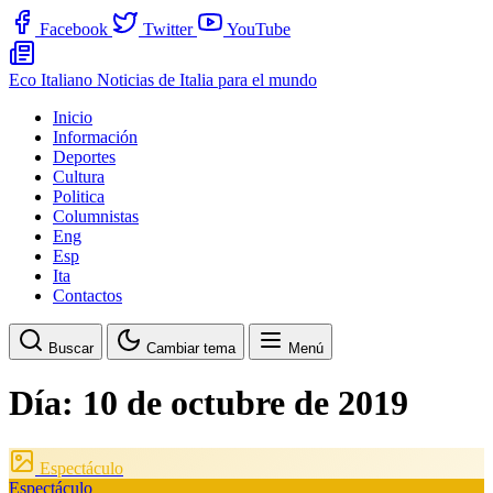
Facebook
Twitter
YouTube
Eco Italiano
Noticias de Italia para el mundo
Inicio
Información
Deportes
Cultura
Politica
Columnistas
Eng
Esp
Ita
Contactos
Buscar
Cambiar tema
Menú
Día:
10 de octubre de 2019
Espectáculo
Espectáculo