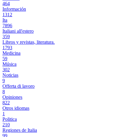
464
Información
1312
Ita
7896
Italiani all'estero
359
Libros y revistas, literatura.
1793
Medicina
59
Música
302
Noticias
9
Offerta di lavoro
8
Opiniones
822
Otros idiomas
1
Politica
210
Regiones de Italia
99