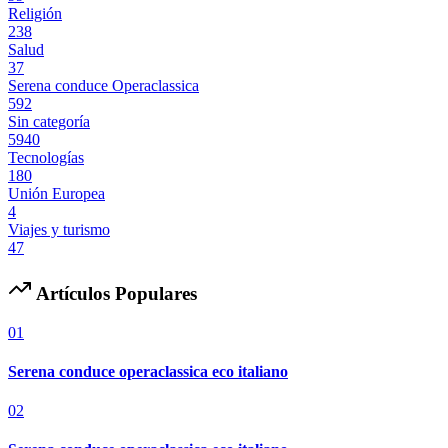
Religión
238
Salud
37
Serena conduce Operaclassica
592
Sin categoría
5940
Tecnologías
180
Unión Europea
4
Viajes y turismo
47
Artículos Populares
01
Serena conduce operaclassica eco italiano
02