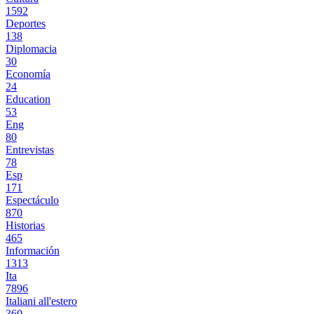
1592
Deportes
138
Diplomacia
30
Economía
24
Education
53
Eng
80
Entrevistas
78
Esp
171
Espectáculo
870
Historias
465
Información
1313
Ita
7896
Italiani all'estero
360