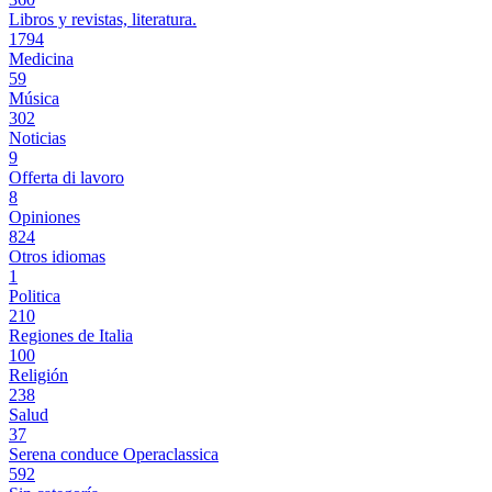
Libros y revistas, literatura.
1794
Medicina
59
Música
302
Noticias
9
Offerta di lavoro
8
Opiniones
824
Otros idiomas
1
Politica
210
Regiones de Italia
100
Religión
238
Salud
37
Serena conduce Operaclassica
592