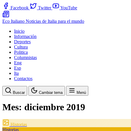
Facebook
Twitter
YouTube
Eco Italiano
Noticias de Italia para el mundo
Inicio
Información
Deportes
Cultura
Politica
Columnistas
Eng
Esp
Ita
Contactos
Buscar
Cambiar tema
Menú
Mes:
diciembre 2019
Historias
Historias