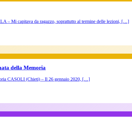
apitava da ragazzo, soprattutto al termine delle lezioni, […]
ornata della Memoria
emoria CASOLI (Chieti) – Il 26 gennaio 2020, […]