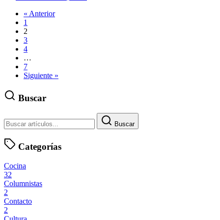
« Anterior
1
2
3
4
…
7
Siguiente »
Buscar
Buscar
Categorías
Cocina
32
Columnistas
2
Contacto
2
Cultura