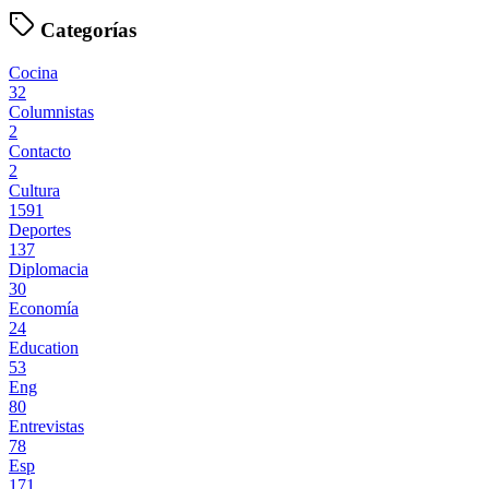
Categorías
Cocina
32
Columnistas
2
Contacto
2
Cultura
1591
Deportes
137
Diplomacia
30
Economía
24
Education
53
Eng
80
Entrevistas
78
Esp
171