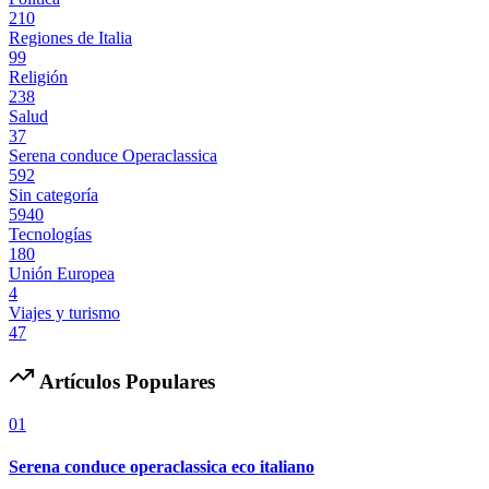
210
Regiones de Italia
99
Religión
238
Salud
37
Serena conduce Operaclassica
592
Sin categoría
5940
Tecnologías
180
Unión Europea
4
Viajes y turismo
47
Artículos Populares
01
Serena conduce operaclassica eco italiano