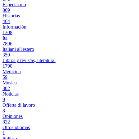
Espectáculo
869
Historias
464
Información
1308
Ita
7896
Italiani all'estero
359
Libros y revistas, literatura.
1790
Medicina
59
Música
302
Noticias
9
Offerta di lavoro
8
Opiniones
822
Otros idiomas
1
Politica