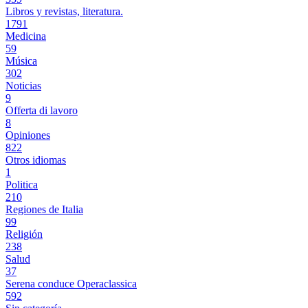
Libros y revistas, literatura.
1791
Medicina
59
Música
302
Noticias
9
Offerta di lavoro
8
Opiniones
822
Otros idiomas
1
Politica
210
Regiones de Italia
99
Religión
238
Salud
37
Serena conduce Operaclassica
592