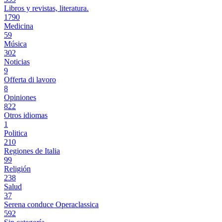
Libros y revistas, literatura.
1790
Medicina
59
Música
302
Noticias
9
Offerta di lavoro
8
Opiniones
822
Otros idiomas
1
Politica
210
Regiones de Italia
99
Religión
238
Salud
37
Serena conduce Operaclassica
592