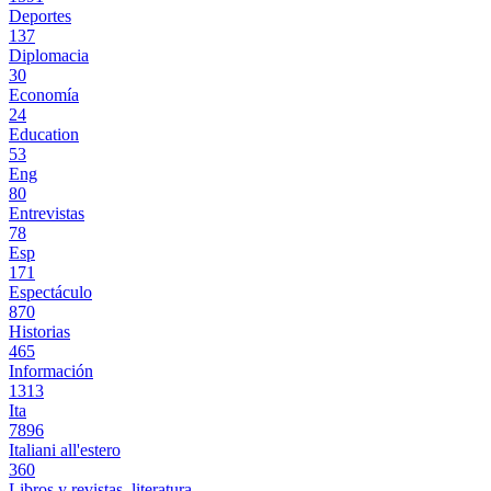
Deportes
137
Diplomacia
30
Economía
24
Education
53
Eng
80
Entrevistas
78
Esp
171
Espectáculo
870
Historias
465
Información
1313
Ita
7896
Italiani all'estero
360
Libros y revistas, literatura.