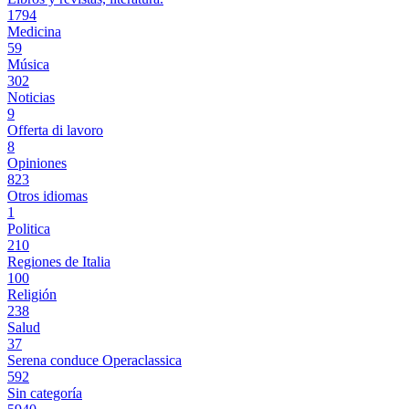
1794
Medicina
59
Música
302
Noticias
9
Offerta di lavoro
8
Opiniones
823
Otros idiomas
1
Politica
210
Regiones de Italia
100
Religión
238
Salud
37
Serena conduce Operaclassica
592
Sin categoría