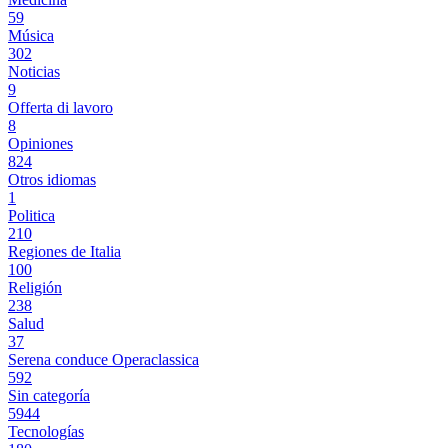
59
Música
302
Noticias
9
Offerta di lavoro
8
Opiniones
824
Otros idiomas
1
Politica
210
Regiones de Italia
100
Religión
238
Salud
37
Serena conduce Operaclassica
592
Sin categoría
5944
Tecnologías