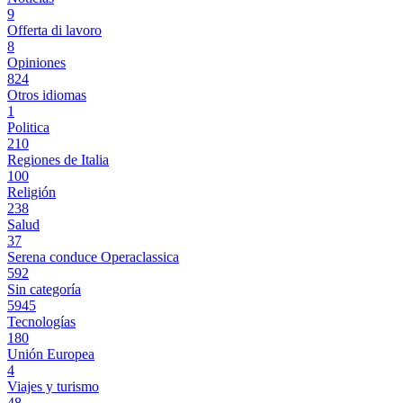
9
Offerta di lavoro
8
Opiniones
824
Otros idiomas
1
Politica
210
Regiones de Italia
100
Religión
238
Salud
37
Serena conduce Operaclassica
592
Sin categoría
5945
Tecnologías
180
Unión Europea
4
Viajes y turismo
48