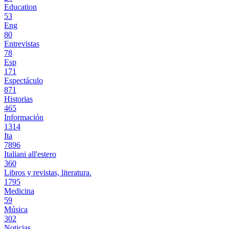
Education
53
Eng
80
Entrevistas
78
Esp
171
Espectáculo
871
Historias
465
Información
1314
Ita
7896
Italiani all'estero
360
Libros y revistas, literatura.
1795
Medicina
59
Música
302
Noticias