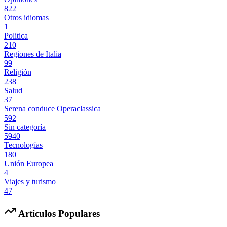
822
Otros idiomas
1
Politica
210
Regiones de Italia
99
Religión
238
Salud
37
Serena conduce Operaclassica
592
Sin categoría
5940
Tecnologías
180
Unión Europea
4
Viajes y turismo
47
Artículos Populares