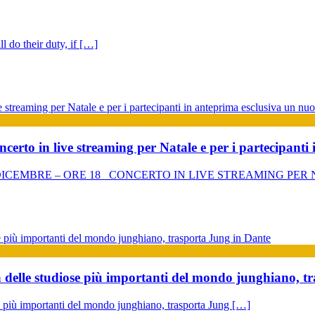
l do their duty, if […]
erto in live streaming per Natale e per i partecipanti 
EMBRE – ORE 18 CONCERTO IN LIVE STREAMING PER N
 delle studiose più importanti del mondo junghiano, t
 più importanti del mondo junghiano, trasporta Jung […]