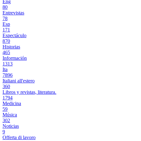
Eng
80
Entrevistas
78
Esp
171
Espectáculo
870
Historias
465
Información
1313
Ita
7896
Italiani all'estero
360
Libros y revistas, literatura.
1794
Medicina
59
Música
302
Noticias
9
Offerta di lavoro