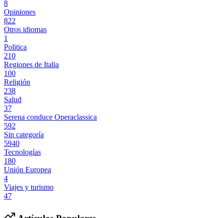
8
Opiniones
822
Otros idiomas
1
Politica
210
Regiones de Italia
100
Religión
238
Salud
37
Serena conduce Operaclassica
592
Sin categoría
5940
Tecnologías
180
Unión Europea
4
Viajes y turismo
47