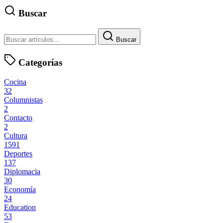
Buscar
Buscar
Categorías
Cocina
32
Columnistas
2
Contacto
2
Cultura
1591
Deportes
137
Diplomacia
30
Economía
24
Education
53