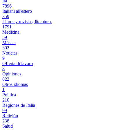
Ita
7896
Italiani all'estero
359
Libros y revistas, literatura.
1791
Medicina
59
Música
302
Noticias
9
Offerta di lavoro
8
Opiniones
822
Otros idiomas
1
Politica
210
Regiones de Italia
99
Religión
238
Salud