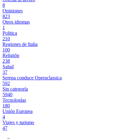
8
Opiniones
823
Otros idiomas
1
Politica
210
Regiones de Italia
100
Religión
238
Salud
37
Serena conduce Operaclassica
592
Sin categoría
5940
Tecnologías
180
Unión Europea
4
Viajes y turismo
47