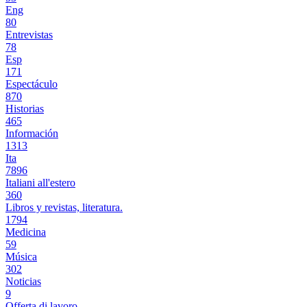
Eng
80
Entrevistas
78
Esp
171
Espectáculo
870
Historias
465
Información
1313
Ita
7896
Italiani all'estero
360
Libros y revistas, literatura.
1794
Medicina
59
Música
302
Noticias
9
Offerta di lavoro