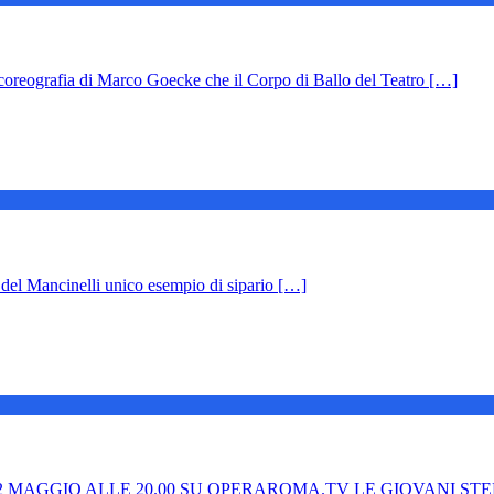
eografia di Marco Goecke che il Corpo di Ballo del Teatro […]
so del Mancinelli unico esempio di sipario […]
 MAGGIO ALLE 20.00 SU OPERAROMA.TV LE GIOVANI ST