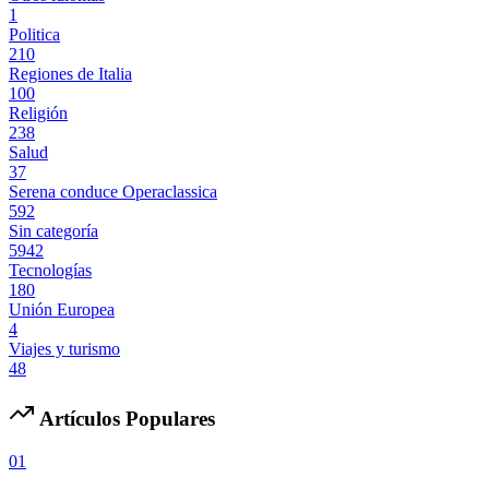
1
Politica
210
Regiones de Italia
100
Religión
238
Salud
37
Serena conduce Operaclassica
592
Sin categoría
5942
Tecnologías
180
Unión Europea
4
Viajes y turismo
48
Artículos Populares
01