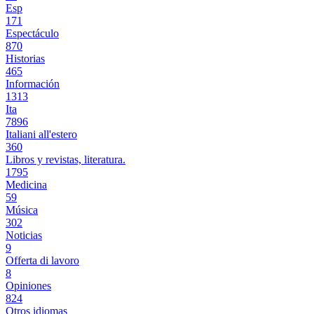
Esp
171
Espectáculo
870
Historias
465
Información
1313
Ita
7896
Italiani all'estero
360
Libros y revistas, literatura.
1795
Medicina
59
Música
302
Noticias
9
Offerta di lavoro
8
Opiniones
824
Otros idiomas