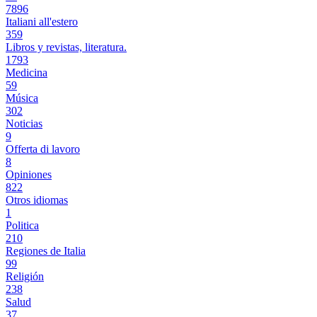
7896
Italiani all'estero
359
Libros y revistas, literatura.
1793
Medicina
59
Música
302
Noticias
9
Offerta di lavoro
8
Opiniones
822
Otros idiomas
1
Politica
210
Regiones de Italia
99
Religión
238
Salud
37