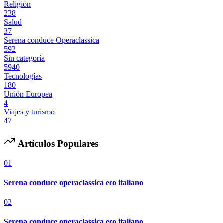
Religión
238
Salud
37
Serena conduce Operaclassica
592
Sin categoría
5940
Tecnologías
180
Unión Europea
4
Viajes y turismo
47
Artículos Populares
01
Serena conduce operaclassica eco italiano
02
Serena conduce operaclassica eco italiano