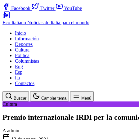
Facebook
Twitter
YouTube
Eco Italiano
Noticias de Italia para el mundo
Inicio
Información
Deportes
Cultura
Politica
Columnistas
Eng
Esp
Ita
Contactos
Buscar
Cambiar tema
Menú
Cultura
Premio internazionale IRDI per la comunica
A
admin