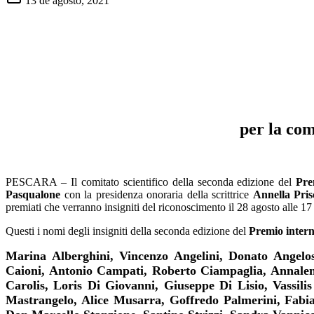
13 de agosto, 2021
per la com
PESCARA – Il comitato scientifico della seconda edizione del
Pr
Pasqualone
con la presidenza onoraria della scrittrice
Annella Pris
premiati che verranno insigniti del riconoscimento il 28 agosto alle 17
Questi i nomi degli insigniti della seconda edizione del
Premio inter
Marina Alberghini, Vincenzo Angelini, Donato Angelosa
Caioni, Antonio Campati, Roberto Ciampaglia, Annalen
Carolis, Loris Di Giovanni, Giuseppe Di Lisio, Vassili
Mastrangelo, Alice Musarra, Goffredo Palmerini, Fabian