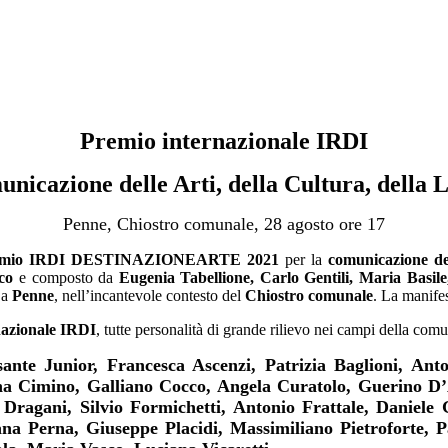
Premio internazionale IRDI
unicazione delle Arti, della Cultura, della 
Penne, Chiostro comunale, 28 agosto ore 17
emio IRDI DESTINAZIONEARTE 2021
per la
comunicazione dell
co
e composto da
Eugenia Tabellione, Carlo Gentili, Maria Basile
 a
Penne
, nell’incantevole contesto del
Chiostro comunale
. La manife
nazionale IRDI
, tutte personalità di grande rilievo nei campi della comun
nte Junior, Francesca Ascenzi, Patrizia Baglioni, Anto
a Cimino, Galliano Cocco, Angela Curatolo, Guerino D
s Dragani, Silvio Formichetti, Antonio Frattale, Daniele
a Perna, Giuseppe Placidi, Massimiliano Pietroforte, P