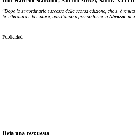
Don Marcello Stanzione, Santino Strizzi, Sandra Vannico
“
Dopo lo straordinario successo della scorsa edizione, che si è tenut
la letteratura e la cultura, quest’anno il premio torna in
Abruzzo
, in 
Publicidad
Deja una respuesta