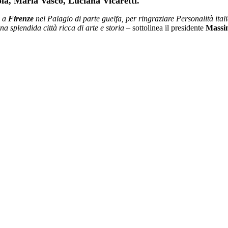
la, Maria Vasco, Luciana Vicaretti.
a a
Firenze
nel Palagio di parte guelfa, per ringraziare Personalità ital
una splendida città ricca di arte e storia
– sottolinea il presidente
Massi