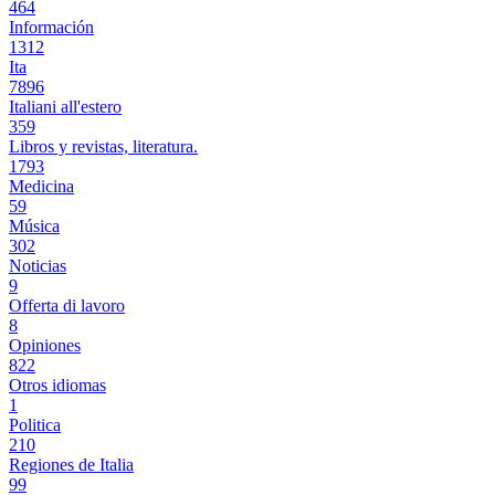
464
Información
1312
Ita
7896
Italiani all'estero
359
Libros y revistas, literatura.
1793
Medicina
59
Música
302
Noticias
9
Offerta di lavoro
8
Opiniones
822
Otros idiomas
1
Politica
210
Regiones de Italia
99