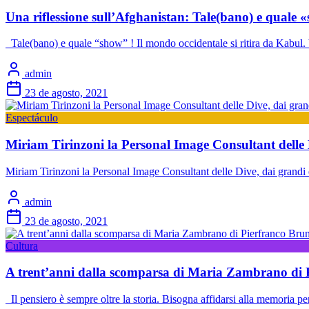
Una riflessione sull’Afghanistan: Tale(bano) e quale 
Tale(bano) e quale “show” ! Il mondo occidentale si ritira da Kabul. V
admin
23 de agosto, 2021
Espectáculo
Miriam Tirinzoni la Personal Image Consultant delle 
Miriam Tirinzoni la Personal Image Consultant delle Dive, dai grandi
admin
23 de agosto, 2021
Cultura
A trent’anni dalla scomparsa di Maria Zambrano di 
Il pensiero è sempre oltre la storia. Bisogna affidarsi alla memoria p