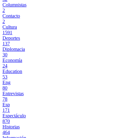
Columnistas
2
Contacto
2
Cultura
1591
Deportes
137
Diplomacia
30
Economía
24
Education
53
Eng
80
Entrevistas
78
Esp
171
Espectáculo
870
Historias
464
Información