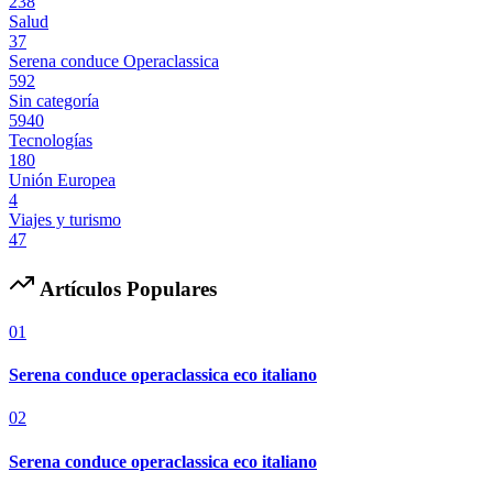
238
Salud
37
Serena conduce Operaclassica
592
Sin categoría
5940
Tecnologías
180
Unión Europea
4
Viajes y turismo
47
Artículos Populares
01
Serena conduce operaclassica eco italiano
02
Serena conduce operaclassica eco italiano