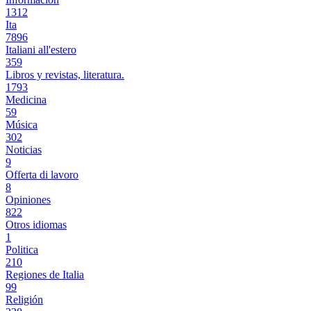
1312
Ita
7896
Italiani all'estero
359
Libros y revistas, literatura.
1793
Medicina
59
Música
302
Noticias
9
Offerta di lavoro
8
Opiniones
822
Otros idiomas
1
Politica
210
Regiones de Italia
99
Religión