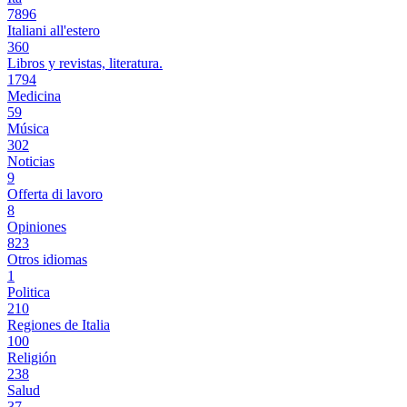
7896
Italiani all'estero
360
Libros y revistas, literatura.
1794
Medicina
59
Música
302
Noticias
9
Offerta di lavoro
8
Opiniones
823
Otros idiomas
1
Politica
210
Regiones de Italia
100
Religión
238
Salud
37