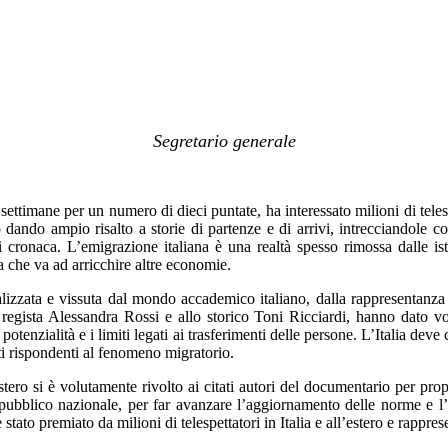
Segretario generale
timane per un numero di dieci puntate, ha interessato milioni di telespe
no dando ampio risalto a storie di partenze e di arrivi, intrecciandole 
di cronaca. L’emigrazione italiana è una realtà spesso rimossa dalle is
ra che va ad arricchire altre economie.
lizzata e vissuta dal mondo accademico italiano, dalla rappresentanza i
a regista Alessandra Rossi e allo storico Toni Ricciardi, hanno dato voc
e potenzialità e i limiti legati ai trasferimenti delle persone. L’Italia dev
ti rispondenti al fenomeno migratorio.
tero si è volutamente rivolto ai citati autori del documentario per prop
o pubblico nazionale, per far avanzare l’aggiornamento delle norme e l’
è stato premiato da milioni di telespettatori in Italia e all’estero e rappr