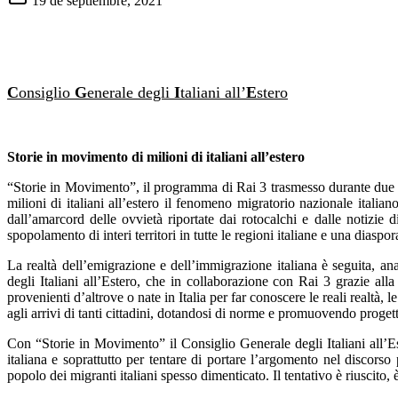
19 de septiembre, 2021
C
onsiglio
G
enerale degli
I
taliani all’
E
stero
Storie in movimento di milioni di italiani all’estero
“Storie in Movimento”, il programma di Rai 3 trasmesso durante due set
milioni di italiani all’estero il fenomeno migratorio nazionale italia
dall’amarcord delle ovvietà riportate dai rotocalchi e dalle notizie 
spopolamento di interi territori in tutte le regioni italiane e una diaspo
La realtà dell’emigrazione e dell’immigrazione italiana è seguita, ana
degli Italiani all’Estero, che in collaborazione con Rai 3 grazie all
provenienti d’altrove o nate in Italia per far conoscere le reali realtà, l
agli arrivi di tanti cittadini, dotandosi di norme e promuovendo proget
Con “Storie in Movimento” il Consiglio Generale degli Italiani all’Es
italiana e soprattutto per tentare di portare l’argomento nel discors
popolo dei migranti italiani spesso dimenticato. Il tentativo è riuscito, 