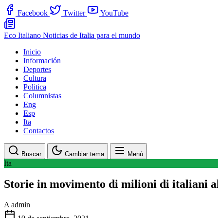
Facebook
Twitter
YouTube
Eco Italiano
Noticias de Italia para el mundo
Inicio
Información
Deportes
Cultura
Politica
Columnistas
Eng
Esp
Ita
Contactos
Buscar
Cambiar tema
Menú
Ita
Storie in movimento di milioni di italiani a
A
admin