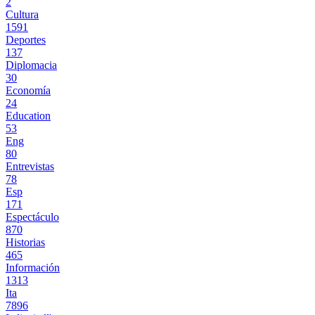
2
Cultura
1591
Deportes
137
Diplomacia
30
Economía
24
Education
53
Eng
80
Entrevistas
78
Esp
171
Espectáculo
870
Historias
465
Información
1313
Ita
7896