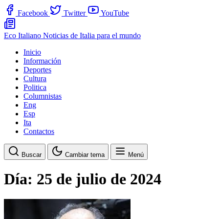
Facebook
Twitter
YouTube
Eco Italiano
Noticias de Italia para el mundo
Inicio
Información
Deportes
Cultura
Politica
Columnistas
Eng
Esp
Ita
Contactos
Buscar
Cambiar tema
Menú
Día:
25 de julio de 2024