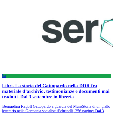
Ita
Libri. La storia del Gattopardo nella DDR fra
materiale d’archivio, testimonianze e documenti mai
tradotti. Dal 3 settembre in libreria
Bernardina RagoIl Gattopardo a guardia del MuroStoria di un giallo
letterario nella Germania socialista (Feltrinelli, 256 pagine) Dal 3