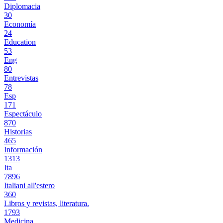
Diplomacia
30
Economía
24
Education
53
Eng
80
Entrevistas
78
Esp
171
Espectáculo
870
Historias
465
Información
1313
Ita
7896
Italiani all'estero
360
Libros y revistas, literatura.
1793
Medicina