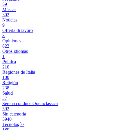
59
Música
302
Noticias
9
Offerta di lavoro
8
Opiniones
822
Otros idiomas
1
Politica
210
Regiones de Italia
100
Religión
238
Salud
37
Serena conduce Operaclassica
592
Sin categoría
5940
Tecnologías
180