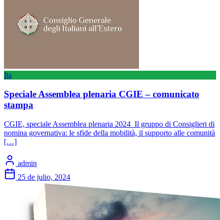
Ita
Speciale Assemblea plenaria CGIE – comunicato
stampa
CGIE, speciale Assemblea plenaria 2024 Il gruppo di Consiglieri di
nomina governativa: le sfide della mobilità, il supporto alle comunità
[…]
admin
25 de julio, 2024