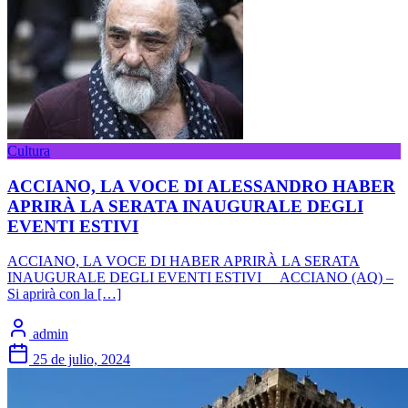
Cultura
ACCIANO, LA VOCE DI ALESSANDRO HABER
APRIRÀ LA SERATA INAUGURALE DEGLI
EVENTI ESTIVI
ACCIANO, LA VOCE DI HABER APRIRÀ LA SERATA
INAUGURALE DEGLI EVENTI ESTIVI ACCIANO (AQ) –
Si aprirà con la […]
admin
25 de julio, 2024