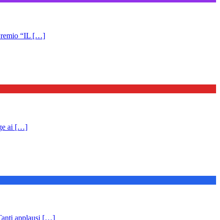
emio “IL […]
ge ai […]
anti applausi […]