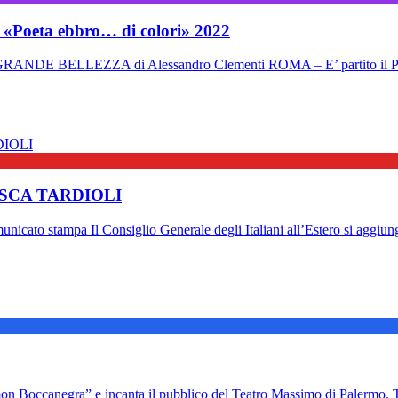
io «Poeta ebbro… di colori» 2022
E BELLEZZA di Alessandro Clementi ROMA – E’ partito il Pr
SCA TARDIOLI
nicato stampa Il Consiglio Generale degli Italiani all’Estero si aggiun
 Boccanegra” e incanta il pubblico del Teatro Massimo di Palermo. T