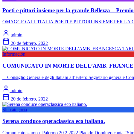
Poeti e pittori insieme per la grande Bellezza – Prem
OMAGGIO ALL’ITALIA POETI E PITTORI INSIEME PER LA GRAND
admin
20 de febrero, 2022
Información
COMUNICATO IN MORTE DELL’AMB. FRANCE
Consiglio Generale degli Italiani all’Estero Segretario generale Comu
admin
20 de febrero, 2022
Sin categoría
Serena conduce operaclassica eco italiano.
Comunicato stampa, Palermo 20.2.2022 Placido Domingo canta “Simon