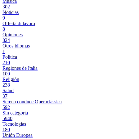
Música
302
Noticias
9
Offerta di lavoro
8
Opiniones
824
Otros idiomas
1
Politica
210
Regiones de Italia
100
Religión
238
Salud
37
Serena conduce Operaclassica
592
Sin categoría
5940
Tecnologías
180
Unión Europea