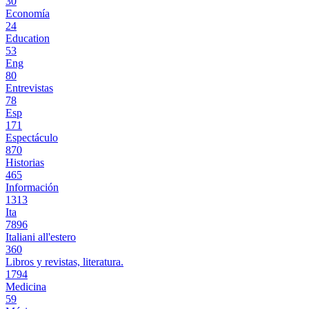
30
Economía
24
Education
53
Eng
80
Entrevistas
78
Esp
171
Espectáculo
870
Historias
465
Información
1313
Ita
7896
Italiani all'estero
360
Libros y revistas, literatura.
1794
Medicina
59