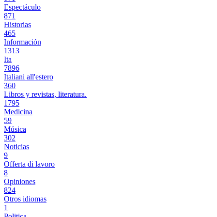
Espectáculo
871
Historias
465
Información
1313
Ita
7896
Italiani all'estero
360
Libros y revistas, literatura.
1795
Medicina
59
Música
302
Noticias
9
Offerta di lavoro
8
Opiniones
824
Otros idiomas
1
Politica