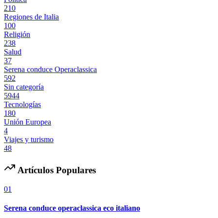
210
Regiones de Italia
100
Religión
238
Salud
37
Serena conduce Operaclassica
592
Sin categoría
5944
Tecnologías
180
Unión Europea
4
Viajes y turismo
48
Artículos Populares
01
Serena conduce operaclassica eco italiano