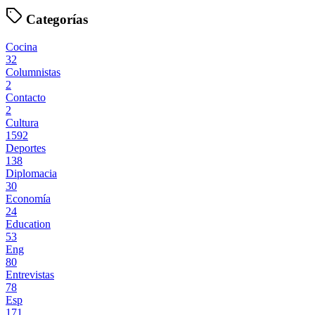
Categorías
Cocina
32
Columnistas
2
Contacto
2
Cultura
1592
Deportes
138
Diplomacia
30
Economía
24
Education
53
Eng
80
Entrevistas
78
Esp
171