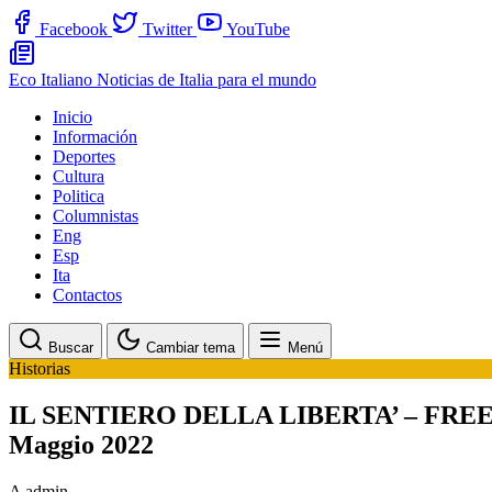
Facebook
Twitter
YouTube
Eco Italiano
Noticias de Italia para el mundo
Inicio
Información
Deportes
Cultura
Politica
Columnistas
Eng
Esp
Ita
Contactos
Buscar
Cambiar tema
Menú
Historias
IL SENTIERO DELLA LIBERTA’ – FREEDOM T
Maggio 2022
A
admin