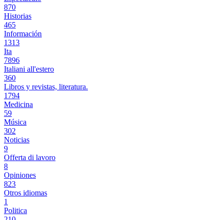
870
Historias
465
Información
1313
Ita
7896
Italiani all'estero
360
Libros y revistas, literatura.
1794
Medicina
59
Música
302
Noticias
9
Offerta di lavoro
8
Opiniones
823
Otros idiomas
1
Politica
210