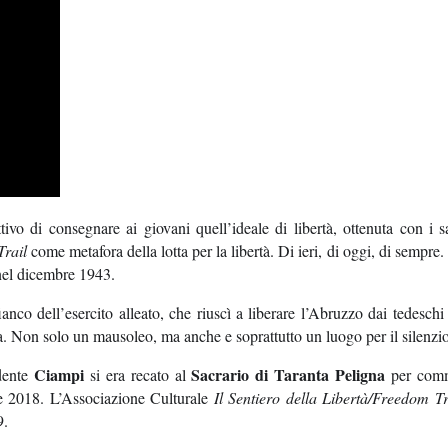
ttivo di consegnare ai giovani quell’ideale di libertà, ottenuta con i s
rail
come metafora della lotta per la libertà. Di ieri, di oggi, di sempre.
el dicembre 1943.
fianco dell’esercito alleato, che riuscì a liberare l’Abruzzo dai tedeschi
ata. Non solo un mausoleo, ma anche e soprattutto un luogo per il silenzi
Ciampi
Sacrario di Taranta Peligna
idente
si era recato al
per comm
ile 2018. L’Associazione Culturale
Il Sentiero della Libertà/Freedom Tr
9.