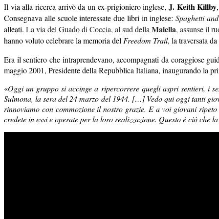
J. Keith Killby
Il via alla ricerca arrivò da un ex-prigioniero inglese,
Consegnava alle scuole interessate due libri in inglese:
Spaghetti an
Maiella
alleati.
La via del Guado di Coccia, al sud della
, assunse il r
hanno voluto celebrare la memoria del
Freedom Trail
, la traversata da
Era il sentiero che intraprendevano, accompagnati da coraggiose guide l
maggio 2001, Presidente della Repubblica Italiana, inaugurando la pr
«
Oggi un gruppo si accinge a ripercorrere quegli aspri sentieri, i
se
Sulmona, la sera del 24 marzo del 1944. […] Vedo qui oggi tanti giovan
rinnoviamo con commozione il nostro grazie. E a voi giovani ripeto l’i
credete in essi e operate per la loro realizzazione. Questo è ciò che l