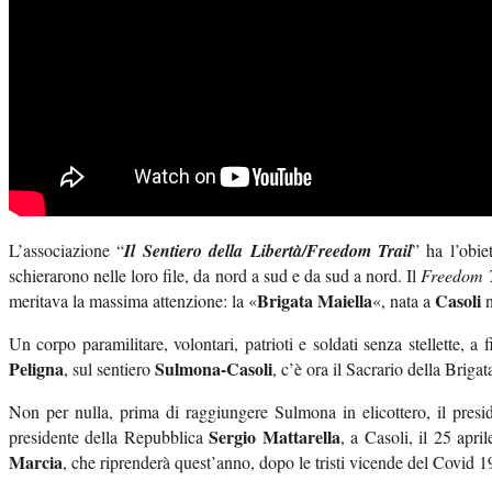
L’associazione “
Il Sentiero della Libertà/Freedom Trail
” ha l’obie
schierarono nelle loro file, da nord a sud e da sud a nord. Il
Freedom T
Brigata Maiella
Casoli
meritava la massima attenzione: la «
«, nata a
n
Un corpo paramilitare, volontari, patrioti e soldati senza stellette, a 
Peligna
Sulmona-Casoli
, sul sentiero
, c’è ora il Sacrario della Brig
Non per nulla, prima di raggiungere Sulmona in elicottero, il pres
Sergio Mattarella
presidente della Repubblica
, a Casoli, il 25 apr
Marcia
, che riprenderà quest’anno, dopo le tristi vicende del Covid 1