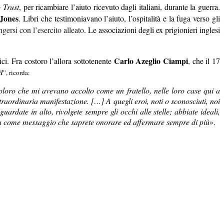
 Trust
, per ricambiare l’aiuto ricevuto dagli italiani, durante la guerra.
 Jones
. Libri che testimoniavano l’aiuto, l’ospitalità e la fuga verso gli
gersi con l’esercito alleato
.
Le associazioni degli ex prigionieri inglesi
Carlo Azeglio Ciampi
ici. Fra costoro l’allora sottotenente
, che il 17
il
”, ricorda:
coloro che mi avevano accolto come un fratello, nelle loro case qui a
traordinaria manifestazione. […] A quegli eroi, noti o sconosciuti, noi
ardate in alto, rivolgete sempre gli occhi alle stelle; abbiate ideali,
fida come messaggio che saprete onorare ed affermare sempre di più
».