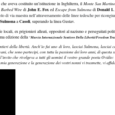
, che aveva costituito un’istituzione in Inghilterra, il
Monte San Martino
John E. Fox
Donald I.
d Barbed Wire
di
ed
Escape from Sulmona
di
uolo di via maestra nell’attraversamento delle linee tedesche per ricongiun
Sulmona
Casoli
a
, superando la linea Gustav.
ocali, ex prigionieri alleati, oppositori al nazismo e perseguitati polit
ima edizione della
“
Marcia Internazionale Sentiero Della Libertà/Freedom Tra
ntieri della libertà
. Anch’io fui uno di loro, lasciai Sulmona, lasciai 
i, che sono partecipi, con tutta la passione dei loro anni, di questa s
nvito che rivolgeva a tutti gli uomini il vostro grande poeta Ovidio: gu
a mia
generazione e la generazione dei vostri nonni vi trasmette, vi af