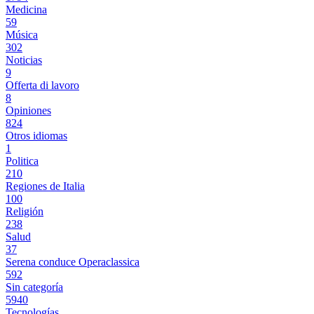
Medicina
59
Música
302
Noticias
9
Offerta di lavoro
8
Opiniones
824
Otros idiomas
1
Politica
210
Regiones de Italia
100
Religión
238
Salud
37
Serena conduce Operaclassica
592
Sin categoría
5940
Tecnologías