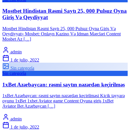
Mostbet Hindistan Rəsmi Saytı 25, 000 Pulsuz Oyna
Giriş Və Qeydiyyat
Mostbet Hindistan Rəsmi Saytı 25, 000 Pulsuz Oyna Giriş Və
Qeydiyyat» Mosbet: Onlayn Kazino Və Idman Mərcləri Content
Mosbet Az […]
admin
1 de julio, 2022
Sin categoría
Sin categoría
1xBet Azərbaycan: rəsmi saytın nəzərdən keçirilməs
1xBet Azərbaycan: rəsmi saytın nəzərdən keçirilməsi Kiçik təyyarə
oyunu 1xBet 1xbet Aviator game Content Oyuna giriş 1xBet
Aviator Bet Azərbaycan […]
admin
1 de julio, 2022