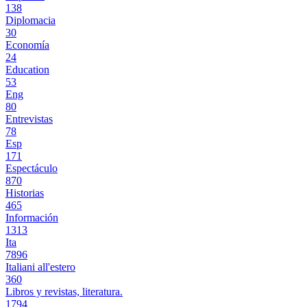
138
Diplomacia
30
Economía
24
Education
53
Eng
80
Entrevistas
78
Esp
171
Espectáculo
870
Historias
465
Información
1313
Ita
7896
Italiani all'estero
360
Libros y revistas, literatura.
1794