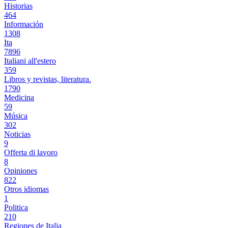
Historias
464
Información
1308
Ita
7896
Italiani all'estero
359
Libros y revistas, literatura.
1790
Medicina
59
Música
302
Noticias
9
Offerta di lavoro
8
Opiniones
822
Otros idiomas
1
Politica
210
Regiones de Italia