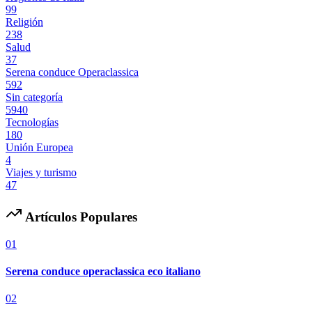
99
Religión
238
Salud
37
Serena conduce Operaclassica
592
Sin categoría
5940
Tecnologías
180
Unión Europea
4
Viajes y turismo
47
Artículos Populares
01
Serena conduce operaclassica eco italiano
02