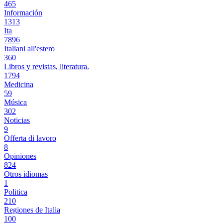
465
Información
1313
Ita
7896
Italiani all'estero
360
Libros y revistas, literatura.
1794
Medicina
59
Música
302
Noticias
9
Offerta di lavoro
8
Opiniones
824
Otros idiomas
1
Politica
210
Regiones de Italia
100