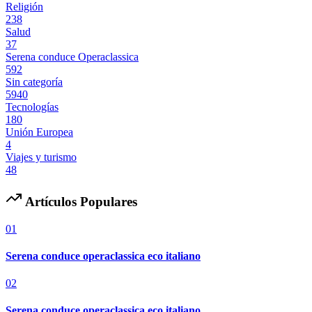
Religión
238
Salud
37
Serena conduce Operaclassica
592
Sin categoría
5940
Tecnologías
180
Unión Europea
4
Viajes y turismo
48
Artículos Populares
01
Serena conduce operaclassica eco italiano
02
Serena conduce operaclassica eco italiano