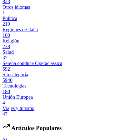
823
Otros idiomas
1
Politica
210
Regiones de Italia
100
Religión
238
Salud
37
Serena conduce Operaclassica
592
Sin categoría
5940
Tecnologías
180
Unión Europea
4
Viajes y turismo
47
Artículos Populares