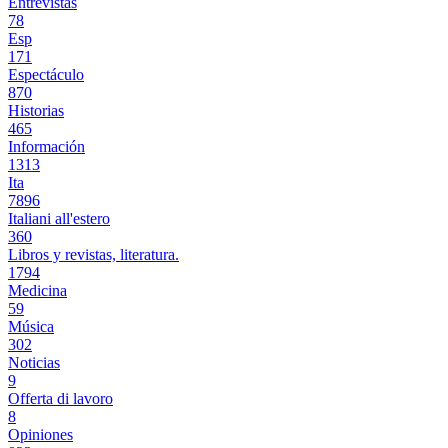
Entrevistas
78
Esp
171
Espectáculo
870
Historias
465
Información
1313
Ita
7896
Italiani all'estero
360
Libros y revistas, literatura.
1794
Medicina
59
Música
302
Noticias
9
Offerta di lavoro
8
Opiniones