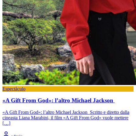
Espectáculo
«A Gift From God»: l’altro Michael Jackson
«A Gift From God»: l’altro Michael Jackson Scritto e diretto dalla
cineasta Liana Marabini, il film «A Gift From God» vuole mettere
[…]