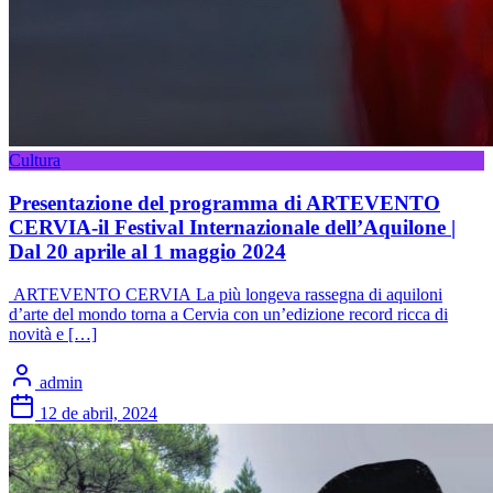
Cultura
Presentazione del programma di ARTEVENTO
CERVIA-il Festival Internazionale dell’Aquilone |
Dal 20 aprile al 1 maggio 2024
ARTEVENTO CERVIA La più longeva rassegna di aquiloni
d’arte del mondo torna a Cervia con un’edizione record ricca di
novità e […]
admin
12 de abril, 2024