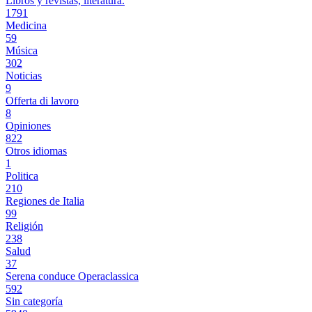
Libros y revistas, literatura.
1791
Medicina
59
Música
302
Noticias
9
Offerta di lavoro
8
Opiniones
822
Otros idiomas
1
Politica
210
Regiones de Italia
99
Religión
238
Salud
37
Serena conduce Operaclassica
592
Sin categoría