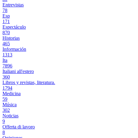
Entrevistas
78
Esp
171
Espectáculo
870
Historias
465
Información
1313
Ita
7896
Italiani all'estero
360
Libros y revistas, literatura.
1794
Medicina
59
Música
302
Noticias
9
Offerta di lavoro
8
Opiniones