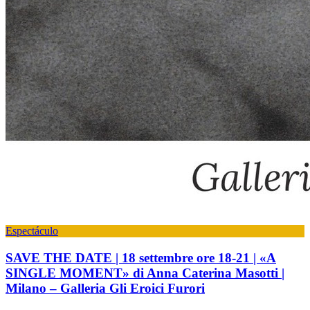
Espectáculo
SAVE THE DATE | 18 settembre ore 18-21 | «A
SINGLE MOMENT» di Anna Caterina Masotti |
Milano – Galleria Gli Eroici Furori