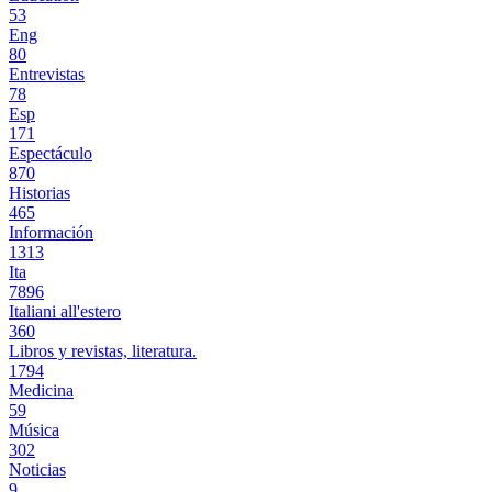
53
Eng
80
Entrevistas
78
Esp
171
Espectáculo
870
Historias
465
Información
1313
Ita
7896
Italiani all'estero
360
Libros y revistas, literatura.
1794
Medicina
59
Música
302
Noticias
9