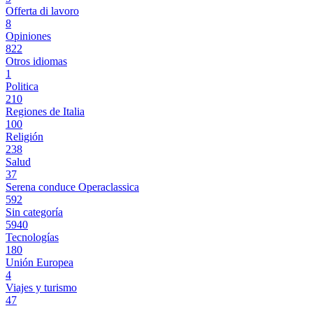
Offerta di lavoro
8
Opiniones
822
Otros idiomas
1
Politica
210
Regiones de Italia
100
Religión
238
Salud
37
Serena conduce Operaclassica
592
Sin categoría
5940
Tecnologías
180
Unión Europea
4
Viajes y turismo
47