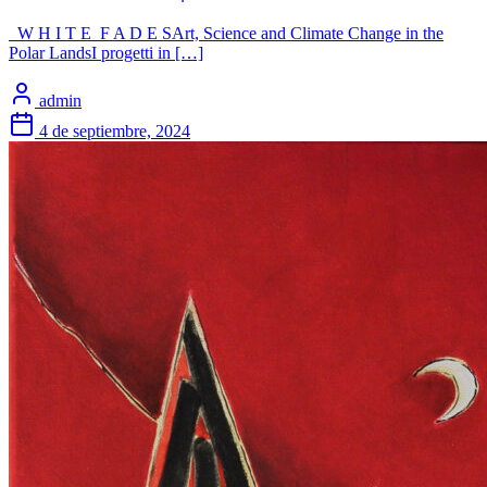
W H I T E F A D E SArt, Science and Climate Change in the
Polar LandsI progetti in […]
admin
4 de septiembre, 2024