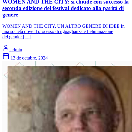
WOMEN AND THE CITY: si chiude con successo la
seconda edizione del festival dedicato alla parità di
genere
WOMEN AND THE CITY, UN ALTRO GENERE DI IDEE In
una società dove il processo di uguaglianza e l’eliminazione
del gender […]
admin
13 de octubre, 2024