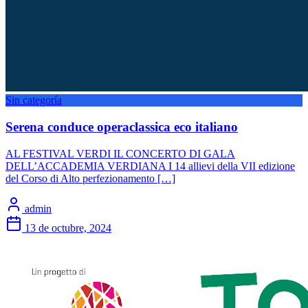
Sin categoría
Serena conduce operaclassica eco italiano
AL FESTIVAL VERDI IL CONCERTO DI GALA
DELL’ACCADEMIA VERDIANA I 14 allievi della VII edizione
del Corso di Alto perfezionamento […]
admin
13 de octubre, 2024