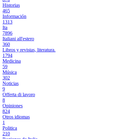
Historias
465
Información
1313
Ita
7896
Italiani all'estero
360
Libros y revistas, literatura.
1794
Medicina
59
Música
302
Noticias
9
Offerta di lavoro
8
Opiniones
824
Otros idiomas
1
Politica
210