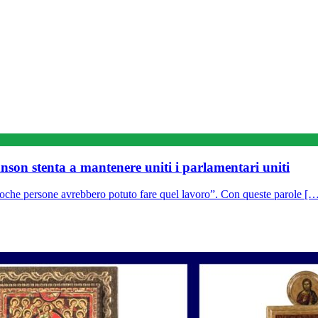
hnson stenta a mantenere uniti i parlamentari uniti
che persone avrebbero potuto fare quel lavoro”. Con queste parole [