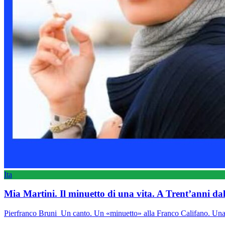
Ita
Mia Martini. Il minuetto di una vita. A Trent’anni d
Pierfranco Bruni Un canto. Un «minuetto» alla Franco Califano. Una e