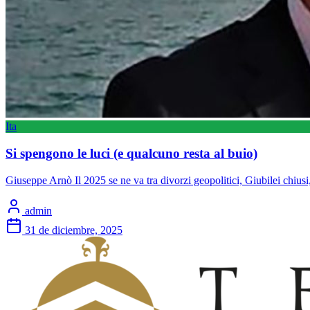
Ita
Si spengono le luci (e qualcuno resta al buio)
Giuseppe Arnò Il 2025 se ne va tra divorzi geopolitici, Giubilei chiu
admin
31 de diciembre, 2025