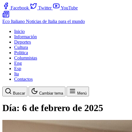
Facebook
Twitter
YouTube
Eco Italiano
Noticias de Italia para el mundo
Inicio
Información
Deportes
Cultura
Politica
Columnistas
Eng
Esp
Ita
Contactos
Buscar
Cambiar tema
Menú
Día:
6 de febrero de 2025