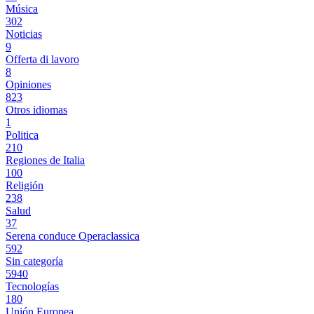
Música
302
Noticias
9
Offerta di lavoro
8
Opiniones
823
Otros idiomas
1
Politica
210
Regiones de Italia
100
Religión
238
Salud
37
Serena conduce Operaclassica
592
Sin categoría
5940
Tecnologías
180
Unión Europea