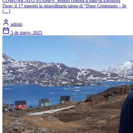
COMUNICATO STAMPA Minori celebra il mito di Eleonora
Duse: il 17 maggio la straordinaria tappa di “Duse Centenario – In
[…]
admin
5 de mayo, 2025