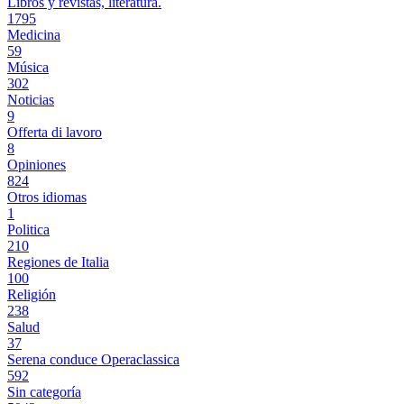
Libros y revistas, literatura.
1795
Medicina
59
Música
302
Noticias
9
Offerta di lavoro
8
Opiniones
824
Otros idiomas
1
Politica
210
Regiones de Italia
100
Religión
238
Salud
37
Serena conduce Operaclassica
592
Sin categoría