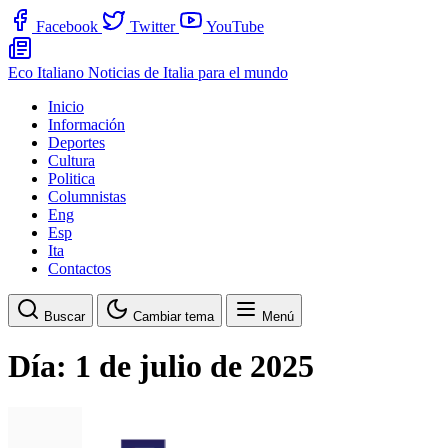
Facebook
Twitter
YouTube
Eco Italiano
Noticias de Italia para el mundo
Inicio
Información
Deportes
Cultura
Politica
Columnistas
Eng
Esp
Ita
Contactos
Buscar
Cambiar tema
Menú
Día:
1 de julio de 2025