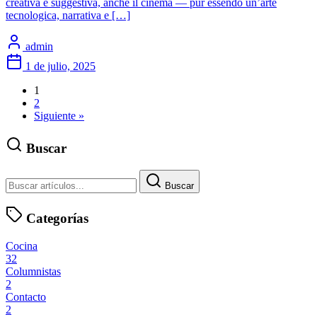
creativa e suggestiva, anche il cinema — pur essendo un’arte
tecnologica, narrativa e […]
admin
1 de julio, 2025
1
2
Siguiente »
Buscar
Buscar
Categorías
Cocina
32
Columnistas
2
Contacto
2