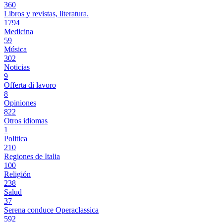
360
Libros y revistas, literatura.
1794
Medicina
59
Música
302
Noticias
9
Offerta di lavoro
8
Opiniones
822
Otros idiomas
1
Politica
210
Regiones de Italia
100
Religión
238
Salud
37
Serena conduce Operaclassica
592