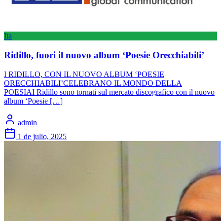
Ita
Ridillo, fuori il nuovo album ‘Poesie Orecchiabili’
I RIDILLO, CON IL NUOVO ALBUM ‘POESIE
ORECCHIABILI’CELEBRANO IL MONDO DELLA
POESIAI Ridillo sono tornati sul mercato discografico con il nuovo
album ‘Poesie […]
admin
1 de julio, 2025