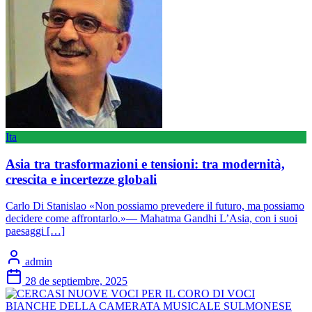
Ita
Asia tra trasformazioni e tensioni: tra modernità,
crescita e incertezze globali
Carlo Di Stanislao «Non possiamo prevedere il futuro, ma possiamo
decidere come affrontarlo.»— Mahatma Gandhi L’Asia, con i suoi
paesaggi […]
admin
28 de septiembre, 2025