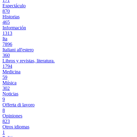
171
Espectáculo
870
Historias
465
Información
1313
Ita
7896
Italiani all'estero
360
Libros y revistas, literatura.
1794
Medicina
59
Música
302
Noticias
9
Offerta di lavoro
8
Opiniones
823
Otros idiomas
1