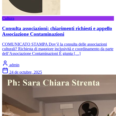
Cultura
Consulta associazioni: chiarimenti richiesti e appello
Associazione Contaminazioni
COMUNICATO STAMPA Dov’è la consulta delle associazioni
culturali? Richiesta di maggiore inclusività e coordinamento da parte
dell’Associazione Contaminazioni È giunta […]
admin
24 de octubre, 2025