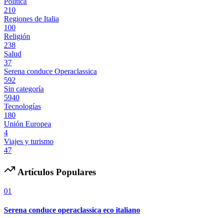
Politica
210
Regiones de Italia
100
Religión
238
Salud
37
Serena conduce Operaclassica
592
Sin categoría
5940
Tecnologías
180
Unión Europea
4
Viajes y turismo
47
Artículos Populares
01
Serena conduce operaclassica eco italiano