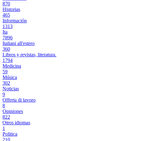
870
Historias
465
Información
1313
Ita
7896
Italiani all'estero
360
Libros y revistas, literatura.
1794
Medicina
59
Música
302
Noticias
9
Offerta di lavoro
8
Opiniones
822
Otros idiomas
1
Politica
210