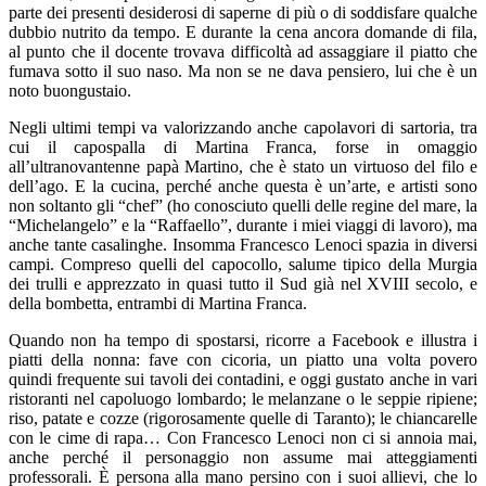
parte dei presenti desiderosi di saperne di più o di soddisfare qualche
dubbio nutrito da tempo. E durante la cena ancora domande di fila,
al punto che il docente trovava difficoltà ad assaggiare il piatto che
fumava sotto il suo naso. Ma non se ne dava pensiero, lui che è un
noto buongustaio.
Negli ultimi tempi va valorizzando anche capolavori di sartoria, tra
cui il capospalla di Martina Franca, forse in omaggio
all’ultranovantenne papà Martino, che è stato un virtuoso del filo e
dell’ago. E la cucina, perché anche questa è un’arte, e artisti sono
non soltanto gli “chef” (ho conosciuto quelli delle regine del mare, la
“Michelangelo” e la “Raffaello”, durante i miei viaggi di lavoro), ma
anche tante casalinghe. Insomma Francesco Lenoci spazia in diversi
campi. Compreso quelli del capocollo, salume tipico della Murgia
dei trulli e apprezzato in quasi tutto il Sud già nel XVIII secolo, e
della bombetta, entrambi di Martina Franca.
Quando non ha tempo di spostarsi, ricorre a Facebook e illustra i
piatti della nonna: fave con cicoria, un piatto una volta povero
quindi frequente sui tavoli dei contadini, e oggi gustato anche in vari
ristoranti nel capoluogo lombardo; le melanzane o le seppie ripiene;
riso, patate e cozze (rigorosamente quelle di Taranto); le chiancarelle
con le cime di rapa… Con Francesco Lenoci non ci si annoia mai,
anche perché il personaggio non assume mai atteggiamenti
professorali. È persona alla mano persino con i suoi allievi, che lo