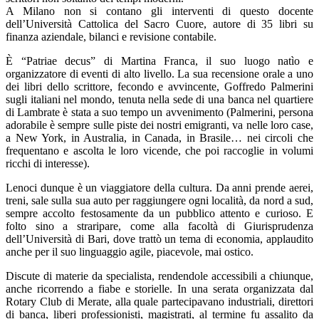
A Milano non si contano gli interventi di questo docente
dell’Università Cattolica del Sacro Cuore, autore di 35 libri su
finanza aziendale, bilanci e revisione contabile.
È “Patriae decus” di Martina Franca, il suo luogo natìo e
organizzatore di eventi di alto livello. La sua recensione orale a uno
dei libri dello scrittore, fecondo e avvincente, Goffredo Palmerini
sugli italiani nel mondo, tenuta nella sede di una banca nel quartiere
di Lambrate è stata a suo tempo un avvenimento (Palmerini, persona
adorabile è sempre sulle piste dei nostri emigranti, va nelle loro case,
a New York, in Australia, in Canada, in Brasile… nei circoli che
frequentano e ascolta le loro vicende, che poi raccoglie in volumi
ricchi di interesse).
Lenoci dunque è un viaggiatore della cultura. Da anni prende aerei,
treni, sale sulla sua auto per raggiungere ogni località, da nord a sud,
sempre accolto festosamente da un pubblico attento e curioso. E
folto sino a straripare, come alla facoltà di Giurisprudenza
dell’Università di Bari, dove trattò un tema di economia, applaudito
anche per il suo linguaggio agile, piacevole, mai ostico.
Discute di materie da specialista, rendendole accessibili a chiunque,
anche ricorrendo a fiabe e storielle. In una serata organizzata dal
Rotary Club di Merate, alla quale partecipavano industriali, direttori
di banca, liberi professionisti, magistrati, al termine fu assalito da