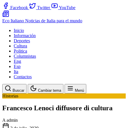
Facebook
Twitter
YouTube
Eco Italiano
Noticias de Italia para el mundo
Inicio
Información
Deportes
Cultura
Politica
Columnistas
Eng
Esp
Ita
Contactos
Buscar
Cambiar tema
Menú
Historias
Francesco Lenoci diffusore di cultura
A
admin