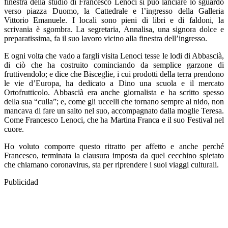
finestra della studio di Francesco Lenoci si può lanciare lo sguardo
verso piazza Duomo, la Cattedrale e l’ingresso della Galleria
Vittorio Emanuele. I locali sono pieni di libri e di faldoni, la
scrivania è sgombra. La segretaria, Annalisa, una signora dolce e
preparatissima, fa il suo lavoro vicino alla finestra dell’ingresso.
E ogni volta che vado a fargli visita Lenoci tesse le lodi di Abbascià,
di ciò che ha costruito cominciando da semplice garzone di
fruttivendolo; e dice che Bisceglie, i cui prodotti della terra prendono
le vie d’Europa, ha dedicato a Dino una scuola e il mercato
Ortofrutticolo. Abbascià era anche giornalista e ha scritto spesso
della sua “culla”; e, come gli uccelli che tornano sempre al nido, non
mancava di fare un salto nel suo, accompagnato dalla moglie Teresa.
Come Francesco Lenoci, che ha Martina Franca e il suo Festival nel
cuore.
Ho voluto comporre questo ritratto per affetto e anche perché
Francesco, terminata la clausura imposta da quel cecchino spietato
che chiamano coronavirus, sta per riprendere i suoi viaggi culturali.
Publicidad