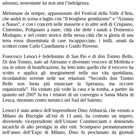
adorano, nonostante lui non ami l’indulgenza.
Melomane da sempre, appassionato del Festival della Valle d’Itria,
che andrà in scena a luglio con “Il borghese gentiluomo” e “Arianna
a Nasso”, e con i concerti nelle masserie e in altre sedi di Crispiano,
Cisternino, Polignano a mare, città che dette i natali a Domenico
Modugno, e nel centro storico della stessa città che si gloria di una
terra rossa disseminata di case incappucciate, i trulli, amati da
scrittori come Carlo Castellaneta e Guido Piovene.
Francesco Lenoci è fedelissimo di San Pio e di don Tonino Bello.
Di don Tonino, nato ad Alessano e diventato vescovo di Molfetta e
ora in odore di beatificazione, ha letto tutto quello che il vescovo ha
scritto e applica gli insegnamenti nella sua vita quotidiana,
ricordandolo sovente nelle sue relazioni: “Secondo don Tonino
Bello non basta più enunciare la Speranza, ma occorre
organizzarla”. Ha visitato più volte la casa e la tomba, a partire da
quando nel 2007 fu tra i relatori di un convegno a Santa Maria di
Leuca, rinomato centro turistico nel Sud del Salento.
Lenoci è stato amico dell’imprenditore Dino Abbascià, che venuto a
Milano da Bisceglie all’età di 13 anni, ha costruito un impero,
divenendo vicepresidente dell’Unione Commercianti e detenendo
incarichi di alto prestigio in altri enti. Scomparso prematuramente
nell’anno dell’Expo di Milano, Dino fu proclamato da giornali