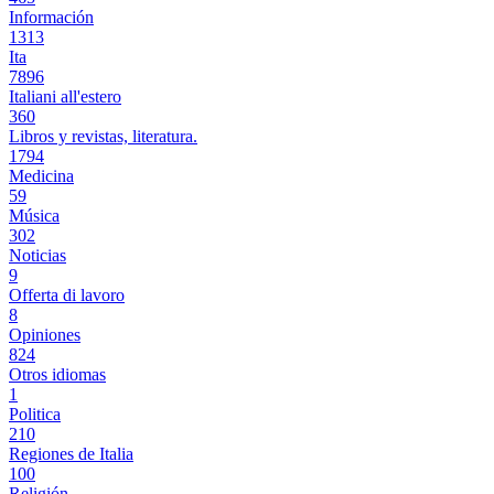
Información
1313
Ita
7896
Italiani all'estero
360
Libros y revistas, literatura.
1794
Medicina
59
Música
302
Noticias
9
Offerta di lavoro
8
Opiniones
824
Otros idiomas
1
Politica
210
Regiones de Italia
100
Religión