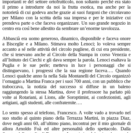
importanti re del settore ortofrutticolo, non soltanto perché era stato
il primo a introdurre da noi la frutta esotica, ma anche per la
notorietà di cui godeva anche grazie ai suoi furgoni che circolavano
per Milano con la scritta della sua impresa e per le iniziative cui
prendeva parte o che faceva organizzare. Un suo grande negozio in
centro era così bene allestito da sembrare un’enorme tavolozza.
Abbascià era uomo generoso, dinamico, disponibile e faceva onore
a Bisceglie e a Milano. Stimava molto Lenoci; lo voleva sempre
accanto a sé nelle attività del circolo pugliese, di cui era presidente,
che si tenevano anche al Circolo della Stampa in corso Venezia e
all’Istituto dei Ciechi e gli dava sempre la parola. Lenoci esaltava la
Puglia e le sue perle; metteva in luce i personaggi che si
distinguevano, i progressi che la sua regione faceva…. Quando
Lenoci qualche anno fa nella Sala Montanelli del Circolo organizzò
l’omaggio a Martina Franca per i suoi 700 anni, con un pubblico che
traboccava, la notizia del successo si diffuse in un baleno
raggiungendo la stessa Martina, dove il professore ha parlato più
volte ai Rotariani, ai Lions, alle Soroptimist, ai confezionisti, agli
artigiani, agli studenti, alle confraternite….
Lo sento spesso al telefono, Francesco. A volte vado a trovarlo nel
suo studio al quinto piano della Terrazza Martini, in piazza Diaz,
dove negli anni 60, all’ultimo piano, incontrai per il mio giornale di
allora Arnoldo Foà ed altre personalità dello spettacolo. Dalla