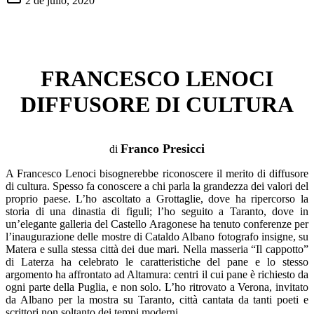
2 de julio, 2020
FRANCESCO LENOCI
DIFFUSORE DI CULTURA
Franco Presicci
di
A Francesco Lenoci bisognerebbe riconoscere il merito di diffusore
di cultura. Spesso fa conoscere a chi parla la grandezza dei valori del
proprio paese. L’ho ascoltato a Grottaglie, dove ha ripercorso la
storia di una dinastia di figuli; l’ho seguito a Taranto, dove in
un’elegante galleria del Castello Aragonese ha tenuto conferenze per
l’inaugurazione delle mostre di Cataldo Albano fotografo insigne, su
Matera e sulla stessa città dei due mari. Nella masseria “Il cappotto”
di Laterza ha celebrato le caratteristiche del pane e lo stesso
argomento ha affrontato ad Altamura: centri il cui pane è richiesto da
ogni parte della Puglia, e non solo. L’ho ritrovato a Verona, invitato
da Albano per la mostra su Taranto, città cantata da tanti poeti e
scrittori non soltanto dei tempi moderni.