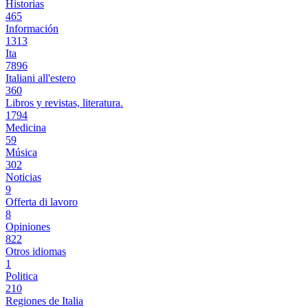
Historias
465
Información
1313
Ita
7896
Italiani all'estero
360
Libros y revistas, literatura.
1794
Medicina
59
Música
302
Noticias
9
Offerta di lavoro
8
Opiniones
822
Otros idiomas
1
Politica
210
Regiones de Italia