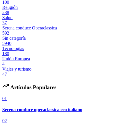
100
Religión
238
Salud
37
Serena conduce Operaclassica
592
Sin categoría
5940
Tecnologías
180
Unión Europea
4
Viajes y turismo
47
Artículos Populares
01
Serena conduce operaclassica eco italiano
02