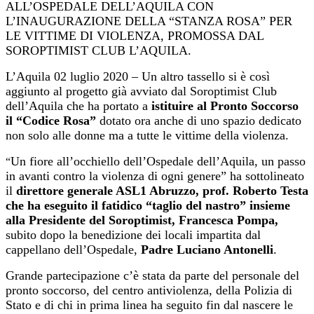
ALL’OSPEDALE DELL’AQUILA CON
L’INAUGURAZIONE DELLA “STANZA ROSA” PER
LE VITTIME DI VIOLENZA, PROMOSSA DAL
SOROPTIMIST CLUB L’AQUILA.
L’Aquila 02 luglio 2020 – Un altro tassello si è così
aggiunto al progetto già avviato dal Soroptimist Club
dell’Aquila che ha portato a
istituire al Pronto Soccorso
il “Codice Rosa”
dotato ora anche di uno spazio dedicato
non solo alle donne ma a tutte le vittime della violenza.
Un fiore all’occhiello dell’Ospedale dell’Aquila, un passo
“
in avanti contro la violenza di ogni genere” ha sottolineato
il
direttore generale ASL1 Abruzzo, prof. Roberto Testa
che ha eseguito il fatidico “taglio del nastro” insieme
alla Presidente del Soroptimist, Francesca Pompa,
subito dopo la benedizione dei locali impartita dal
cappellano dell’Ospedale,
Padre Luciano Antonelli
.
Grande partecipazione c’è stata da parte del personale del
pronto soccorso, del centro antiviolenza, della Polizia di
Stato e di chi in prima linea ha seguito fin dal nascere le