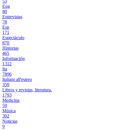
53
Eng
80
Entrevistas
78
Esp
171
Espectáculo
870
Historias
465
Información
1312
Ita
7896
Italiani all'estero
359
Libros y revistas, literatura.
1793
Medicina
59
Música
302
Noticias
9