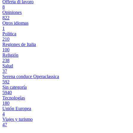
Offerta di lavoro
8
Opiniones
822
Otros idiomas
1
Politica
210
Regiones de Italia
100
Religión
238
Salud
37
Serena conduce Operaclassica
592
Sin categoría
5940
Tecnologías
180
Unión Europea
4
Viajes y turismo
47