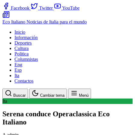
Facebook
Twitter
YouTube
Eco Italiano
Noticias de Italia para el mundo
Inicio
Información
Deportes
Cultura
Politica
Columnistas
Eng
Esp
Ita
Contactos
Buscar
Cambiar tema
Menú
Ita
Serena conduce Operaclassica Eco
Italiano
A
admin