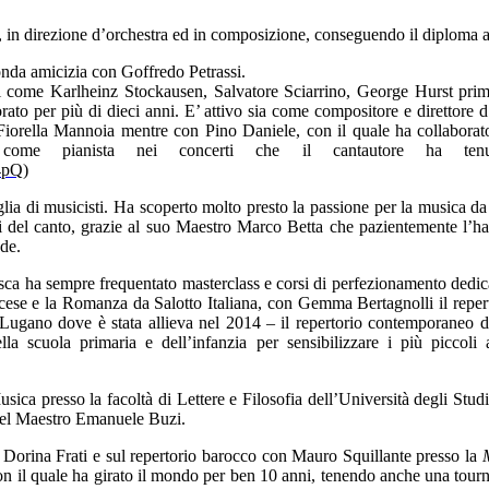
 in direzione d’orchestra ed in composizione, conseguendo il diploma a
onda amicizia con Goffredo Petrassi.
come Karlheinz Stockausen, Salvatore Sciarrino, George Hurst prima d
rato per più di dieci anni.
E’ attivo sia come compositore e direttore d
 Fiorella Mannoia mentre con Pino Daniele, con il quale ha collabora
ato come pianista nei concerti che il cantautore ha 
4pQ
)
ia di musicisti. Ha scoperto molto presto la passione per la musica da c
udi del canto, grazie al suo Maestro Marco Betta che pazientemente l’ha
de.
sca ha sempre frequentato masterclass e corsi di perfezionamento dedica
cese e la Romanza da Salotto Italiana, con Gemma Bertagnolli il reper
di Lugano dove è stata allieva nel 2014 – il repertorio contemporane
lla scuola primaria e dell’infanzia per sensibilizzare i più piccoli
sica presso la facoltà di Lettere e Filosofia dell’Università degli Stud
del Maestro Emanuele Buzi.
 Dorina Frati e sul repertorio barocco con Mauro Squillante presso la
n il quale ha girato il mondo per ben 10 anni, tenendo anche una tour