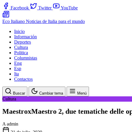
Facebook
Twitter
YouTube
Eco Italiano
Noticias de Italia para el mundo
Inicio
Información
Deportes
Cultura
Politica
Columnistas
Eng
Esp
Ita
Contactos
Buscar
Cambiar tema
Menú
Cultura
MaestroxMaestro 2, due tematiche delle ope
A
admin