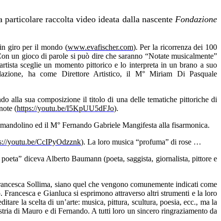
 particolare raccolta video ideata dalla nascente
Fondazione
in giro per il mondo (
www.evafischer.com
). Per la ricorrenza dei 100
Con un gioco di parole si può dire che saranno “Notate musicalmente”
 artista sceglie un momento pittorico e lo interpreta in un brano a suo
ndazione, ha come Direttore Artistico, il M° Miriam Di Pasquale
 alla sua composizione il titolo di una delle tematiche pittoriche di
note (
https://youtu.be/I5KpUU5dFJo
).
 mandolino ed il M° Fernando Gabriele Mangifesta alla fisarmonica.
ps://youtu.be/CcIPyOdzznk
). La loro musica “profuma” di rose …
 poeta” diceva Alberto Baumann (poeta, saggista, giornalista, pittore e
Francesca Sollima, siano quel che vengono comunemente indicati come
. Francesca e Gianluca si esprimono attraverso altri strumenti e la loro
are la scelta di un’arte: musica, pittura, scultura, poesia, ecc., ma la
stria di Mauro e di Fernando. A tutti loro un sincero ringraziamento da