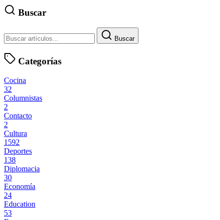
Buscar
Buscar
Categorías
Cocina
32
Columnistas
2
Contacto
2
Cultura
1592
Deportes
138
Diplomacia
30
Economía
24
Education
53