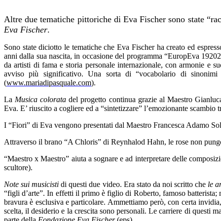
Altre due tematiche pittoriche di Eva Fischer sono state “ra
Eva Fischer
.
Sono state diciotto le tematiche che Eva Fischer ha creato ed espress
anni dalla sua nascita, in occasione del programma “EuropEva 192020
da artisti di fama e storia personale internazionale, con armonie e su
avviso più significativo. Una sorta di “vocabolario di sinonim
(
www.mariadipasquale.com
).
La
Musica colorata
del progetto continua grazie al Maestro Gianluca
Eva. E’ riuscito a cogliere ed a “sintetizzare” l’emozionante scambio tr
I “Fiori” di Eva vengono presentati dal Maestro Francesca Adamo Sol
Attraverso il brano “A Chloris” di Reynhalod Hahn, le rose non pungono,
“Maestro x Maestro” aiuta a sognare e ad interpretare delle composizio
scultore).
Note sui musicisti
di questi due video. Era stato da noi scritto che
le a
“figli d’arte”. In effetti il primo è figlio di Roberto, famoso batteri
bravura è esclusiva e particolare. Ammettiamo però, con certa invidia, 
scelta, il desiderio e la crescita sono personali. Le carriere di ques
parte della
Fondazione Eva Fischer
(eps).