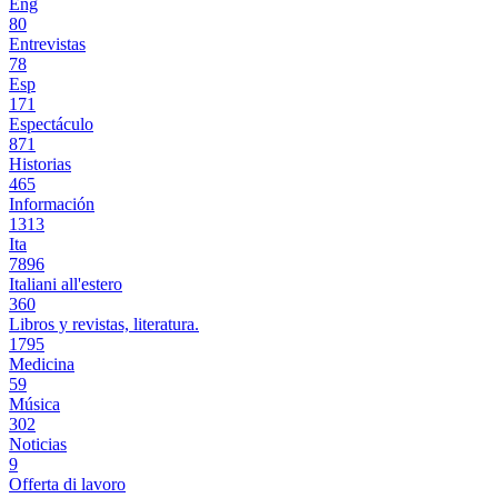
Eng
80
Entrevistas
78
Esp
171
Espectáculo
871
Historias
465
Información
1313
Ita
7896
Italiani all'estero
360
Libros y revistas, literatura.
1795
Medicina
59
Música
302
Noticias
9
Offerta di lavoro