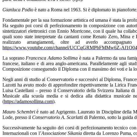
Gianluca Podio
è nato a Roma nel 1963. Si è diplomato in pianoforte,
Fondamentale per la sua formazione artistica ed umana è stata la prof
Ha seguito poi corsi di perfezionamento in composizione con autori 
sintetizzatori elettronici con Ennio Morricone, con il quale ha collabo
quali sono state interpretate da cantanti come Renato Zero, Mina e
realizzato arrangiamenti, oltre ad averlo accompagn
https://www.youtube.com/channel/UCCqGRMPbFMMw6Z-Af1O0
La soprano
Francesca Adamo Sollima
è nata a Palermo da una famigl
francese, italiano e di area anglo-americana. Parallelamente agli st
Composizione conseguendo il Diploma con il massimo dei voti e la lo
Negli anni di studio al Conservatorio e successivi al Diploma, France
Lazotti ha avuto modo di approfondire rispettivamente la Lirica Fran
Luisa Castellani – presso il Conservatorio della Svizzera Italiana 
Musicale alla scuola media e si dedica alla didattica musicale ne
(
https://adamosollima.com
).
Mauro Schembri
è nato ad Agrigento. Laureato in Discipline della Mu
Lode, presso il
Conservatorio A. Scarlatti
di Palermo, sotto la guida 
Successivamente ha seguito dei corsi di perfezionamento tecnico con
Internazionali con l’
Associazione Sikania
diretta da Lorenzo Puma, co