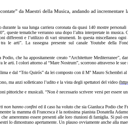
ccontate” da Maestri della Musica, andando ad incrementare la
o durante la sua lunga carriera coronata da quasi 140 mostre personali 
”, queste tematiche verranno una dopo l’altra interpretate in musica. 
oni differenti e l’utilizzo di vari strumenti. In questa miscellanea ogni
i tra le arti”. La rassegna presente sul canale Youtube della Fo
 Podio, che ha appositamente creato “Architetture Mediterranee”, dando
a le arti. I colori attorno al “Mare Nostrum”, scorrono attraverso le sue 
lima e dal “Trio Quirós” da lei composto con il M° Mauro Schembri al
 ma anzi solleticano l’udito e la vista degli spettatori del video (
htt
ni pittoriche e musicali. “Non è necessario scrivere versi per essere un
rti non hanno confini
ed il caso ha voluto che sia Gianluca Podio che 
sta; mentre la mamma di Francesca è la notissima pianista Donatella Adamo
che ameremmo essere presenti alle loro riunioni di famiglia. Si può eredit
ti maestri lo dimostrano apertamente. Un plauso ovviamente anche alla mae