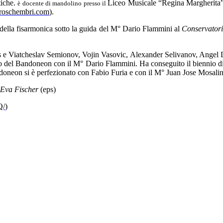
tiche.
Liceo Musicale “Regina Margherita” d
è docente di mandolino presso il
uroschembri.com
).
 della fisarmonica sotto la guida del M° Dario Flammini al
Conservatori
s e Viatcheslav Semionov, Vojin Vasovic, Alexander Selivanov, Angel Lu
 del Bandoneon con il M° Dario Flammini. Ha conseguito il biennio di in
doneon si è perfezionato con Fabio Furia e con il M° Juan Jose Mosalin
Eva Fischer
(eps)
Q/
)