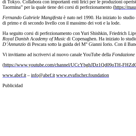
di Tokyo. Collabora con importanti enti lirici per le produzioni operis
Taormina” per la quale tiene dei corsi di perfezionamento (
https://ma
Fernando Gabriele Mangifesta
è nato nel 1990. Ha iniziato lo studio
di primo e di secondo livello con il massimo dei voti e la lode.
Ha seguito corsi di perfezionamento con Yuri Shishkin, Friedrich Lip
Royal Danish Academy of Music
di Copenaghen. Ha iniziato lo studio
D’Annunzio
di Pescara sotto la guida del M° Gianni Iorio. Con il Ban
Vi invitiamo ad iscrivervi al nuovo canale YouTube della
Fondazione 
(
https://www.youtube.com/channel/UCcYbghJDz1Qd09oTH-FHZd
www.abef.it
–
info@abef.it
www.evafischer.foundation
Publicidad