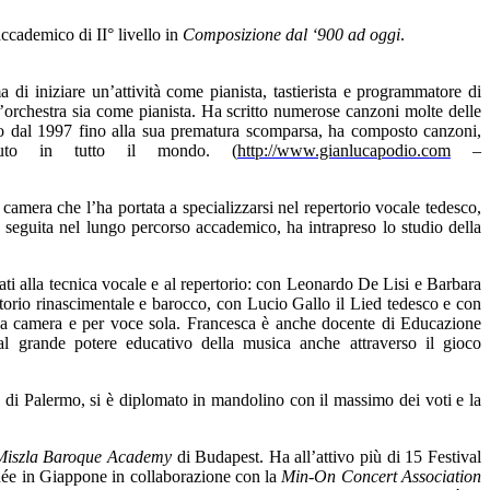
ccademico di II° livello in
Composizione dal ‘900 ad oggi
.
i iniziare un’attività come pianista, tastierista e programmatore di
’orchestra sia come pianista.
Ha scritto numerose canzoni molte delle
to dal 1997 fino alla sua prematura scomparsa, ha composto canzoni,
tenuto in tutto il mondo.
(
http://www.gianlucapodio.com
–
amera che l’ha portata a specializzarsi nel repertorio vocale tedesco,
 seguita nel lungo percorso accademico, ha intrapreso lo studio della
ti alla tecnica vocale e al repertorio: con Leonardo De Lisi e Barbara
torio rinascimentale e barocco, con Lucio Gallo il Lied tedesco e con
o da camera e per voce sola. Francesca è anche docente di Educazione
 al grande potere educativo della musica anche attraverso il gioco
i di Palermo, si è diplomato in mandolino con il massimo dei voti e la
Miszla Baroque Academy
di Budapest. Ha all’attivo più di 15 Festival
née in Giappone in collaborazione con la
Min-On Concert Association