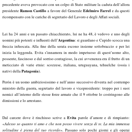
precedente aveva provocato con un colpo di Stato militare la caduta dell’allora
Ramon Castillo
Edelmiro Farrel
presidente
a favore del Generale
e da questi
ricompensato con le cariche di segretario del Lavoro e degli Affari sociali.
Lei ha 24 anni e un passato chiacchierato, lui ne ha 48, è vedovo e uno degli
Argentina
uomini più potenti e influenti dell’
: si guardano e Cupido scocca una
freccia infuocata. Alla fine della serata escono insieme sottobraccio e per lei
inizia la leggenda. Evita s’innamora in modo impetuoso di quest’uomo alto,
possente, fascinoso e dal sorriso contagioso, la cui avvenenza era il frutto di un
meticciato di varie etnie: scozzese, italiana, uruguayana, tehuelche (ossia i
Patagonia
nativi della
).
Perón è un uomo ambiziosissimo e nell’anno successivo diventa nel contempo
ministro della guerra, segretario del lavoro e vicepresidente: troppo per i suoi
nemici all’interno delle stesse forze armate che il 9 ottobre lo costringono alle
dimissioni e lo arrestano.
Evita
Dal carcere dove è rinchiuso scrive a
parole d’amore e di rimpianto:
«
Adesso so quanto ti amo e che non posso vivere senza di te. La mia immensa
solitudine è piena del tuo ricordo».
Passano solo pochi giorni e gli operai