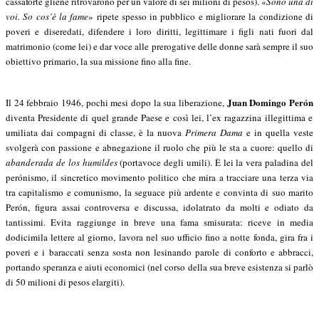
cassaforte gliene ritrovarono per un valore di sei milioni di pesos). «
Sono una di
voi. So cos’è la fame
» ripete spesso in pubblico e migliorare la condizione di
poveri e diseredati, difendere i loro diritti, legittimare i figli nati fuori dal
matrimonio (come lei) e dar voce alle prerogative delle donne sarà sempre il suo
obiettivo primario, la sua missione fino alla fine.
Juan Domingo Perón
Il 24 febbraio 1946, pochi mesi dopo la sua liberazione,
diventa Presidente di quel grande Paese e così lei, l’ex ragazzina illegittima e
umiliata dai compagni di classe, è la nuova
Primera Dama
e in quella veste
svolgerà con passione e abnegazione il ruolo che più le sta a cuore: quello di
abanderada de los humildes
(portavoce degli umili). È lei la vera paladina del
perónismo, il sincretico movimento politico che mira a tracciare una terza via
tra capitalismo e comunismo, la seguace più ardente e convinta di suo marito
Perón, figura assai controversa e discussa, idolatrato da molti e odiato da
tantissimi. Evita raggiunge in breve una fama smisurata: riceve in media
dodicimila lettere al giorno, lavora nel suo ufficio fino a notte fonda, gira fra i
poveri e i baraccati senza sosta non lesinando parole di conforto e abbracci,
portando speranza e aiuti economici (nel corso della sua breve esistenza si parlò
di 50 milioni di pesos elargiti).