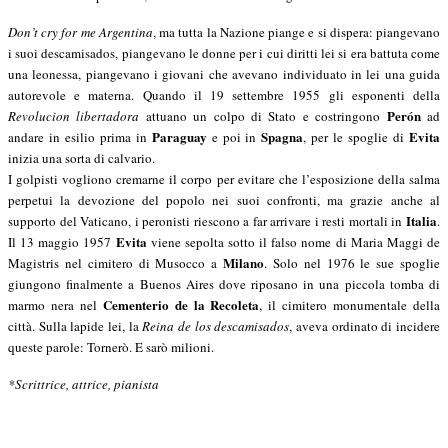
Don’t cry for me Argentina
, ma tutta la Nazione piange e si dispera: piangevano
i suoi descamisados, piangevano le donne per i cui diritti lei si era battuta come
una leonessa, piangevano i giovani che avevano individuato in lei una guida
autorevole e materna. Quando il 19 settembre 1955 gli esponenti della
Perón
Revolucion libertadora
attuano un colpo di Stato e costringono
ad
Paraguay
Spagna
Evita
andare in esilio prima in
e poi in
, per le spoglie di
inizia una sorta di calvario.
I golpisti vogliono cremarne il corpo per evitare che l’esposizione della salma
perpetui la devozione del popolo nei suoi confronti, ma grazie anche al
Italia
supporto del Vaticano, i peronisti riescono a far arrivare i resti mortali in
.
Evita
Il 13 maggio 1957
viene sepolta sotto il falso nome di Maria Maggi de
Milano
Magistris nel cimitero di Musocco a
. Solo nel 1976 le sue spoglie
giungono finalmente a Buenos Aires dove riposano in una piccola tomba di
Cementerio de la Recoleta
marmo nera nel
, il cimitero monumentale della
città. Sulla lapide lei, la
Reina de los descamisados
, aveva ordinato di incidere
queste parole: Tornerò. E sarò milioni.
*Scrittrice, attrice, pianista