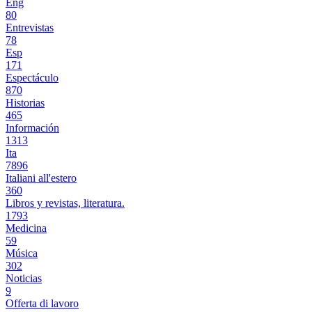
Eng
80
Entrevistas
78
Esp
171
Espectáculo
870
Historias
465
Información
1313
Ita
7896
Italiani all'estero
360
Libros y revistas, literatura.
1793
Medicina
59
Música
302
Noticias
9
Offerta di lavoro