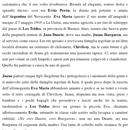
carismatica che il suo volto riverberava. Bionda ed elegante, sorriso dolce e
Evita Perón
sguardo deciso: così era
, la donna più potente e amata
Argentina
Eva Maria
dell’
del Novecento.
(questo il suo nome all’anagrafe)
nacque il 7 maggio 1919 a La Unión, una tenuta agricola a un tiro di schioppo
Los Toldos
dal paese di
, in provincia di Buenos Aires, tenuta che faceva parte
Juan Duarte
Juana Ibarguren
delle proprietà terriere di
, dove sua madre,
, era
al servizio come cuoca. Lui era sposato e aveva una famiglia regolare in un’altra
Chivilcoy
località distante un centinaio di chilometri,
, ma le carni brune e gli
occhi incendiari di Juana gli scatenarono una passione rapace. Ci sono amori
nati per volare in cieli limpidi e amori nati per rimanere colpevoli e clandestini.
Quello fra padrone e cuoca fu uno di questi.
Juana
partorì cinque figli illegittimi fra i pettegolezzi e i mormorii della gente e
il malevolo astio della famiglia regolare di Juan, il quale poco dopo la nascita
Eva Maria
dell’ultimogenita
abbandonò amante e prole e se ne tornò a vivere
sotto il tetto coniugale di Chivilcoy. Juana, disperata ma non vinta, prese i
bambini e i pochi bagagli che possedeva e lasciò anche lei la tenuta,
Los Toldos
trasferendosi a
dove un giorno la piccola Eva, chiamata
Evita
affettuosamente
, entrando in classe vide scritto sulla lavagna a caratteri
cubitali: «
No eres Duarte, eres Ibarguren
»: non sei una Duarte, sei una
Ibarguren (il cognome della madre). Una lama di coltello nello stomaco fu per