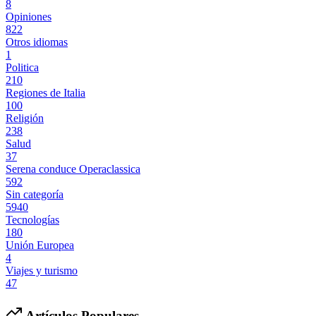
8
Opiniones
822
Otros idiomas
1
Politica
210
Regiones de Italia
100
Religión
238
Salud
37
Serena conduce Operaclassica
592
Sin categoría
5940
Tecnologías
180
Unión Europea
4
Viajes y turismo
47
Artículos Populares