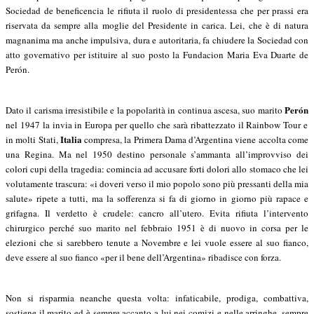
Sociedad de beneficencia le rifiuta il ruolo di presidentessa che per prassi era
riservata da sempre alla moglie del Presidente in carica. Lei, che è di natura
magnanima ma anche impulsiva, dura e autoritaria, fa chiudere la Sociedad con
atto governativo per istituire al suo posto la Fundacion Maria Eva Duarte de
Perón.
Perón
Dato il carisma irresistibile e la popolarità in continua ascesa, suo marito
nel 1947 la invia in Europa per quello che sarà ribattezzato il Rainbow Tour e
Italia
in molti Stati,
compresa, la Primera Dama d’Argentina viene accolta come
una Regina. Ma nel 1950 destino personale s’ammanta all’improvviso dei
colori cupi della tragedia: comincia ad accusare forti dolori allo stomaco che lei
volutamente trascura: «i doveri verso il mio popolo sono più pressanti della mia
salute» ripete a tutti, ma la sofferenza si fa di giorno in giorno più rapace e
grifagna. Il verdetto è crudele: cancro all’utero. Evita rifiuta l’intervento
chirurgico perché suo marito nel febbraio 1951 è di nuovo in corsa per le
elezioni che si sarebbero tenute a Novembre e lei vuole essere al suo fianco,
deve essere al suo fianco «per il bene dell’Argentina» ribadisce con forza.
Non si risparmia neanche questa volta: infaticabile, prodiga, combattiva,
sostiene il marito ed è sempre accanto a lui nei comizi e nelle arringhe, sempre