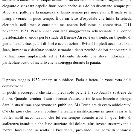
elegante e senza un capello fuori posto anche se i dolori diventano sempre più
atroci e il pallore e la magrezza si fanno sempre più inquietanti. Il male se la
mangia vorace in poco tempo. È da un letto d’ospedale che infila la scheda
elettorale nell’urna: è emaciata, ma ancora bellissima e combattiva. L’11
Perón
novembre 1951
vince con una maggioranza schiacciante e il corteo
Buenos Aires
presidenziale si snoda per le strade di
: è un trionfo, un tripudio di
gente, bandierine, petali di fiori e acclamazioni. Evita è in piedi accanto al suo
Juan, luminosa e diafana: sorride serrando i denti perché i dolori nonostante la
morfina sono implacabili ed è talmente debole che deve indossare un
particolare busto di metallo che la sorregga durante la parata.
Il primo maggio 1952 appare in pubblico. Parla a fatica, la voce rotta dalla
commozione.
In pochi s’accorgono che sta in piedi solo perché il suo Juan la sostiene da
dietro. Quando termina il suo discorso s’accascia tra le sue braccia e piange.
Sarà la sua ultima apparizione in pubblico. Ma Perón era davvero addolorato?
C’è chi giura che no e il confine tra realtà e mistificazione in questi casi si fa
labile: molti raccontavano che lui era sempre accanto a lei in quel letto di
sofferenza inaudita e che fosse straziato dal dolore; altri invece sussurravano a
mezza bocca che in realtà il Presidente, provando una sorta di dolorosa