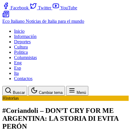
Facebook
Twitter
YouTube
Eco Italiano
Noticias de Italia para el mundo
Inicio
Información
Deportes
Cultura
Politica
Columnistas
Eng
Esp
Ita
Contactos
Buscar
Cambiar tema
Menú
Historias
#Coriandoli – DON’T CRY FOR ME
ARGENTINA: LA STORIA DI EVITA
PERÓN