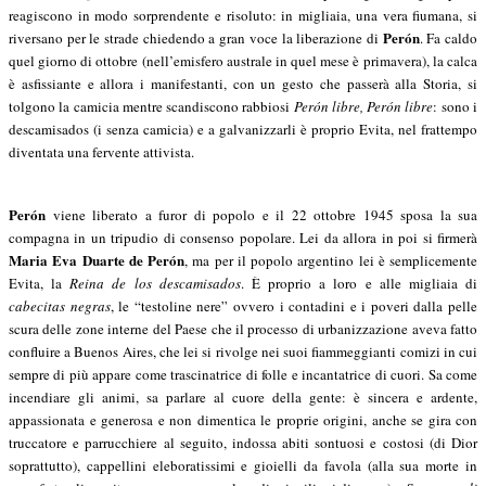
reagiscono in modo sorprendente e risoluto: in migliaia, una vera fiumana, si
Perón
riversano per le strade chiedendo a gran voce la liberazione di
. Fa caldo
quel giorno di ottobre (nell’emisfero australe in quel mese è primavera), la calca
è asfissiante e allora i manifestanti, con un gesto che passerà alla Storia, si
tolgono la camicia mentre scandiscono rabbiosi
Perón libre, Perón libre
: sono i
descamisados (i senza camicia) e a galvanizzarli è proprio Evita, nel frattempo
diventata una fervente attivista.
Perón
viene liberato a furor di popolo e il 22 ottobre 1945 sposa la sua
compagna in un tripudio di consenso popolare. Lei da allora in poi si firmerà
Maria Eva Duarte de Perón
, ma per il popolo argentino lei è semplicemente
Evita, la
Reina de los descamisados
. È proprio a loro e alle migliaia di
cabecitas negras
, le “testoline nere” ovvero i contadini e i poveri dalla pelle
scura delle zone interne del Paese che il processo di urbanizzazione aveva fatto
confluire a Buenos Aires, che lei si rivolge nei suoi fiammeggianti comizi in cui
sempre di più appare come trascinatrice di folle e incantatrice di cuori. Sa come
incendiare gli animi, sa parlare al cuore della gente: è sincera e ardente,
appassionata e generosa e non dimentica le proprie origini, anche se gira con
truccatore e parrucchiere al seguito, indossa abiti sontuosi e costosi (di Dior
soprattutto), cappellini eleboratissimi e gioielli da favola (alla sua morte in