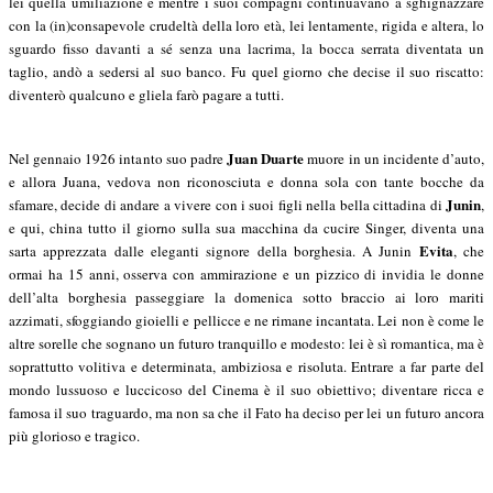
lei quella umiliazione e mentre i suoi compagni continuavano a sghignazzare
con la (in)consapevole crudeltà della loro età, lei lentamente, rigida e altera, lo
sguardo fisso davanti a sé senza una lacrima, la bocca serrata diventata un
taglio, andò a sedersi al suo banco. Fu quel giorno che decise il suo riscatto:
diventerò qualcuno e gliela farò pagare a tutti.
Juan Duarte
Nel gennaio 1926 intanto suo padre
muore in un incidente d’auto,
e allora Juana, vedova non riconosciuta e donna sola con tante bocche da
Junin
sfamare, decide di andare a vivere con i suoi figli nella bella cittadina di
,
e qui, china tutto il giorno sulla sua macchina da cucire Singer, diventa una
Evita
sarta apprezzata dalle eleganti signore della borghesia. A Junin
, che
ormai ha 15 anni, osserva con ammirazione e un pizzico di invidia le donne
dell’alta borghesia passeggiare la domenica sotto braccio ai loro mariti
azzimati, sfoggiando gioielli e pellicce e ne rimane incantata. Lei non è come le
altre sorelle che sognano un futuro tranquillo e modesto: lei è sì romantica, ma è
soprattutto volitiva e determinata, ambiziosa e risoluta. Entrare a far parte del
mondo lussuoso e luccicoso del Cinema è il suo obiettivo; diventare ricca e
famosa il suo traguardo, ma non sa che il Fato ha deciso per lei un futuro ancora
più glorioso e tragico.