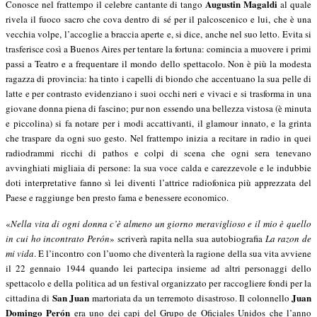
Augustin Magaldi
Conosce nel frattempo il celebre cantante di tango
al quale
rivela il fuoco sacro che cova dentro di sé per il palcoscenico e lui, che è una
vecchia volpe, l’accoglie a braccia aperte e, si dice, anche nel suo letto. Evita si
trasferisce così a Buenos Aires per tentare la fortuna: comincia a muovere i primi
passi a Teatro e a frequentare il mondo dello spettacolo. Non è più la modesta
ragazza di provincia: ha tinto i capelli di biondo che accentuano la sua pelle di
latte e per contrasto evidenziano i suoi occhi neri e vivaci e si trasforma in una
giovane donna piena di fascino; pur non essendo una bellezza vistosa (è minuta
e piccolina) si fa notare per i modi accattivanti, il glamour innato, e la grinta
che traspare da ogni suo gesto. Nel frattempo inizia a recitare in radio in quei
radiodrammi ricchi di pathos e colpi di scena che ogni sera tenevano
avvinghiati migliaia di persone: la sua voce calda e carezzevole e le indubbie
doti interpretative fanno sì lei diventi l’attrice radiofonica più apprezzata del
Paese e raggiunge ben presto fama e benessere economico.
«
Nella vita di ogni donna c’è almeno un giorno meraviglioso e il mio è quello
in cui ho incontrato Perón
» scriverà rapita nella sua autobiografia
La razon de
mi vida
. E l’incontro con l’uomo che diventerà la ragione della sua vita avviene
il 22 gennaio 1944 quando lei partecipa insieme ad altri personaggi dello
spettacolo e della politica ad un festival organizzato per raccogliere fondi per la
San Juan
Juan
cittadina di
martoriata da un terremoto disastroso. Il colonnello
Domingo Perón
era uno dei capi del Grupo de Oficiales Unidos che l’anno