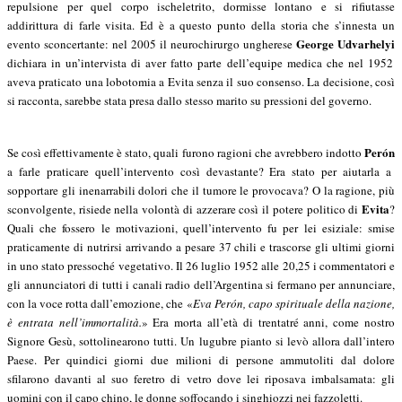
repulsione per quel corpo ischeletrito, dormisse lontano e si rifiutasse
addirittura di farle visita. Ed è a questo punto della storia che s’innesta un
George Udvarhelyi
evento sconcertante: nel 2005 il neurochirurgo ungherese
dichiara in un’intervista di aver fatto parte dell’equipe medica che nel 1952
aveva praticato una lobotomia a Evita senza il suo consenso. La decisione, così
si racconta, sarebbe stata presa dallo stesso marito su pressioni del governo.
Perón
Se così effettivamente è stato, quali furono ragioni che avrebbero indotto
a farle praticare quell’intervento così devastante? Era stato per aiutarla a
sopportare gli inenarrabili dolori che il tumore le provocava? O la ragione, più
Evita
sconvolgente, risiede nella volontà di azzerare così il potere politico di
?
Quali che fossero le motivazioni, quell’intervento fu per lei esiziale: smise
praticamente di nutrirsi arrivando a pesare 37 chili e trascorse gli ultimi giorni
in uno stato pressoché vegetativo. Il 26 luglio 1952 alle 20,25 i commentatori e
gli annunciatori di tutti i canali radio dell’Argentina si fermano per annunciare,
con la voce rotta dall’emozione, che «
Eva Perón, capo spirituale della nazione,
è entrata nell’immortalità.
» Era morta all’età di trentatré anni, come nostro
Signore Gesù, sottolinearono tutti. Un lugubre pianto si levò allora dall’intero
Paese. Per quindici giorni due milioni di persone ammutoliti dal dolore
sfilarono davanti al suo feretro di vetro dove lei riposava imbalsamata: gli
uomini con il capo chino, le donne soffocando i singhiozzi nei fazzoletti.