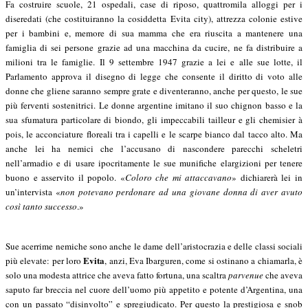
Fa costruire scuole, 21 ospedali, case di riposo, quattromila alloggi per i
diseredati (che costituiranno la cosiddetta Evita city), attrezza colonie estive
per i bambini e, memore di sua mamma che era riuscita a mantenere una
famiglia di sei persone grazie ad una macchina da cucire, ne fa distribuire a
milioni tra le famiglie. Il 9 settembre 1947 grazie a lei e alle sue lotte, il
Parlamento approva il disegno di legge che consente il diritto di voto alle
donne che gliene saranno sempre grate e diventeranno, anche per questo, le sue
più ferventi sostenitrici. Le donne argentine imitano il suo chignon basso e la
sua sfumatura particolare di biondo, gli impeccabili tailleur e gli chemisier à
pois, le acconciature floreali tra i capelli e le scarpe bianco dal tacco alto. Ma
anche lei ha nemici che l’accusano di nascondere parecchi scheletri
nell’armadio e di usare ipocritamente le sue munifiche elargizioni per tenere
buono e asservito il popolo. «
Coloro che mi attaccavano
» dichiarerà lei in
un’intervista «
non potevano perdonare ad una giovane donna di aver avuto
così tanto successo
.»
Sue acerrime nemiche sono anche le dame dell’aristocrazia e delle classi sociali
Evita
più elevate: per loro
, anzi, Eva Ibarguren, come si ostinano a chiamarla, è
solo una modesta attrice che aveva fatto fortuna, una scaltra
parvenue
che aveva
saputo far breccia nel cuore dell’uomo più appetito e potente d’Argentina, una
con un passato “disinvolto” e spregiudicato. Per questo la prestigiosa e snob