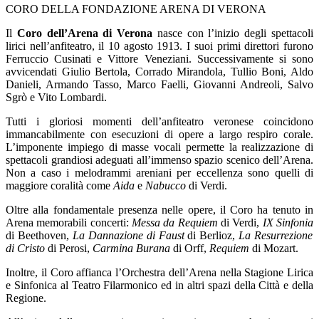
CORO DELLA FONDAZIONE ARENA DI VERONA
Il
Coro dell’Arena di Verona
nasce con l’inizio degli spettacoli
lirici nell’anfiteatro, il 10 agosto 1913. I suoi primi direttori furono
Ferruccio Cusinati e Vittore Veneziani. Successivamente si sono
avvicendati Giulio Bertola, Corrado Mirandola, Tullio Boni, Aldo
Danieli, Armando Tasso, Marco Faelli, Giovanni Andreoli, Salvo
Sgrò e Vito Lombardi.
Tutti i gloriosi momenti dell’anfiteatro veronese coincidono
immancabilmente con esecuzioni di opere a largo respiro corale.
L’imponente impiego di masse vocali permette la realizzazione di
spettacoli grandiosi adeguati all’immenso spazio scenico dell’Arena.
Non a caso i melodrammi areniani per eccellenza sono quelli di
maggiore coralità come
Aida
e
Nabucco
di Verdi.
Oltre alla fondamentale presenza nelle opere, il Coro ha tenuto in
Arena memorabili concerti:
Messa da Requiem
di Verdi,
IX Sinfonia
di Beethoven,
La Dannazione di Faust
di Berlioz,
La Resurrezione
di Cristo
di Perosi,
Carmina Burana
di Orff,
Requiem
di Mozart.
Inoltre, il Coro affianca l’Orchestra dell’Arena nella Stagione Lirica
e Sinfonica al Teatro Filarmonico ed in altri spazi della Città e della
Regione.