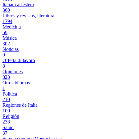
Italiani all'estero
360
Libros y revistas, literatura.
1794
Medicina
59
Música
302
Noticias
9
Offerta di lavoro
8
Opiniones
823
Otros idiomas
1
Politica
210
Regiones de Italia
100
Religión
238
Salud
37
Serena conduce Operaclassica