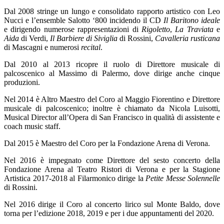
Dal 2008 stringe un lungo e consolidato rapporto artistico con Leo
Nucci e l’ensemble Salotto ‘800 incidendo il CD
Il Baritono ideale
e dirigendo numerose rappresentazioni di
Rigoletto
,
La
Traviata
e
Aida
di Verdi,
Il Barbiere di Siviglia
di Rossini,
Cavalleria rusticana
di Mascagni e numerosi
recital
.
Dal 2010 al 2013 ricopre il ruolo di Direttore musicale di
palcoscenico al Massimo di Palermo, dove dirige anche cinque
produzioni.
Nel 2014 è Altro Maestro del Coro al Maggio Fiorentino e Direttore
musicale di palcoscenico; inoltre è chiamato da Nicola Luisotti,
Musical Director all’Opera di San Francisco in qualità di assistente e
coach music staff.
Dal 2015 è Maestro del Coro per la Fondazione Arena di Verona.
Nel 2016 è impegnato come Direttore del sesto concerto della
Fondazione Arena al Teatro Ristori di Verona e per la Stagione
Artistica 2017-2018 al Filarmonico dirige la
Petite Messe Solennelle
di Rossini.
Nel 2016 dirige il Coro al concerto lirico sul Monte Baldo, dove
torna per l’edizione 2018, 2019 e per i due appuntamenti del 2020.