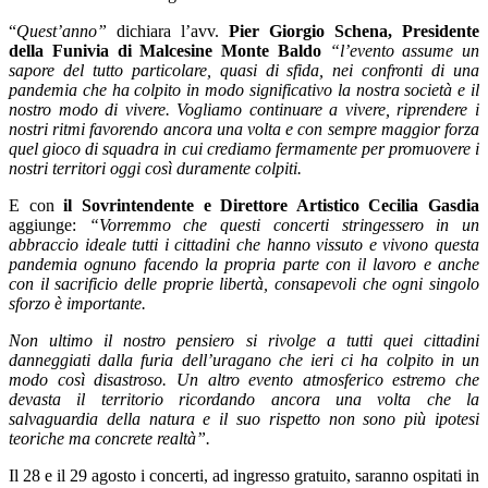
“
Quest’anno”
dichiara l’avv.
Pier Giorgio Schena, Presidente
della Funivia di Malcesine Monte Baldo
“l’evento assume un
sapore del tutto particolare, quasi di sfida, nei confronti di una
pandemia che ha colpito in modo significativo la nostra società e il
nostro modo di vivere. Vogliamo continuare a vivere, riprendere i
nostri ritmi favorendo ancora una volta e con sempre maggior forza
quel gioco di squadra in cui crediamo fermamente per promuovere i
nostri territori oggi così duramente colpiti.
E con
il Sovrintendente e Direttore Artistico Cecilia Gasdia
aggiunge:
“Vorremmo che questi concerti stringessero in un
abbraccio ideale tutti i cittadini che hanno vissuto e vivono questa
pandemia ognuno facendo la propria parte con il lavoro e anche
con il sacrificio delle proprie libertà, consapevoli che ogni singolo
sforzo è importante.
Non ultimo il nostro pensiero si rivolge a tutti quei cittadini
danneggiati dalla furia dell’uragano che ieri ci ha colpito in un
modo così disastroso. Un altro evento atmosferico estremo che
devasta il territorio ricordando ancora una volta che la
salvaguardia della natura e il suo rispetto non sono più ipotesi
teoriche ma concrete realtà”.
Il 28 e il 29 agosto i concerti, ad ingresso gratuito, saranno ospitati in