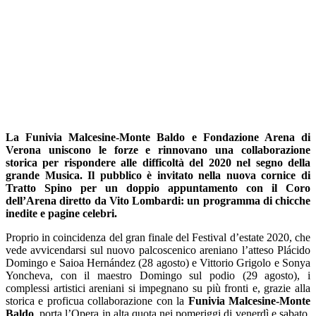
La
Funivia Malcesine-Monte Baldo e Fondazione Arena di
Verona uniscono le forze e rinnovano una collaborazione
storica per rispondere alle difficoltà del 2020 nel segno della
grande Musica. Il pubblico è invitato nella nuova cornice di
Tratto Spino per un doppio appuntamento con il Coro
dell’Arena diretto da Vito Lombardi: un programma di chicche
inedite e pagine celebri.
Proprio in coincidenza del gran finale del Festival d’estate 2020, che
vede avvicendarsi sul nuovo palcoscenico areniano l’atteso Plácido
Domingo e Saioa Hernández (28 agosto) e Vittorio Grigolo e Sonya
Yoncheva, con il maestro Domingo sul podio (29 agosto), i
complessi artistici areniani si impegnano su più fronti e, grazie alla
storica e proficua collaborazione con la
Funivia Malcesine-Monte
Baldo
, porta l’Opera in alta quota nei pomeriggi di venerdì e sabato,