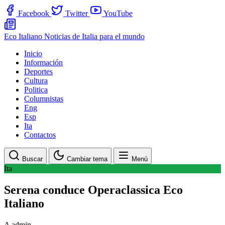
Facebook
Twitter
YouTube
Eco Italiano
Noticias de Italia para el mundo
Inicio
Información
Deportes
Cultura
Politica
Columnistas
Eng
Esp
Ita
Contactos
Buscar
Cambiar tema
Menú
Ita
Serena conduce Operaclassica Eco
Italiano
A
admin