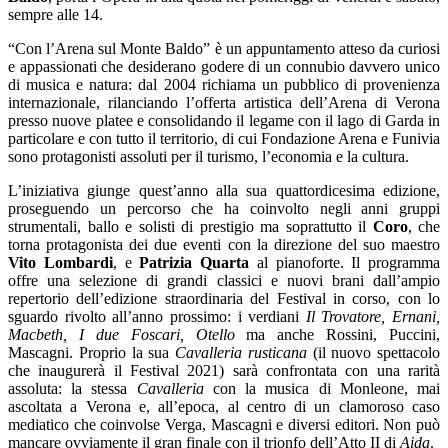
sempre alle 14.
“Con l’Arena sul Monte Baldo” è un appuntamento atteso da curiosi
e appassionati che desiderano godere di un connubio davvero unico
di musica e natura: dal 2004 richiama un pubblico di provenienza
internazionale, rilanciando l’offerta artistica dell’Arena di Verona
presso nuove platee e consolidando il legame con il lago di Garda in
particolare e con tutto il territorio, di cui Fondazione Arena e Funivia
sono protagonisti assoluti per il turismo, l’economia e la cultura.
L’iniziativa giunge quest’anno alla sua quattordicesima edizione,
proseguendo un percorso che ha coinvolto negli anni gruppi
strumentali, ballo e solisti di prestigio ma soprattutto il
Coro
, che
torna protagonista dei due eventi con la direzione del suo maestro
Vito Lombardi
, e
Patrizia Quarta
al pianoforte. Il programma
offre una selezione di grandi classici e nuovi brani dall’ampio
repertorio dell’edizione straordinaria del Festival in corso, con lo
sguardo rivolto all’anno prossimo: i verdiani
Il Trovatore, Ernani,
Macbeth, I due Foscari, Otello
ma anche Rossini, Puccini,
Mascagni. Proprio la sua
Cavalleria rusticana
(il nuovo spettacolo
che inaugurerà il Festival 2021) sarà confrontata con una rarità
assoluta: la stessa
Cavalleria
con la musica di Monleone, mai
ascoltata a Verona e, all’epoca, al centro di un clamoroso caso
mediatico che coinvolse Verga, Mascagni e diversi editori. Non può
mancare ovviamente il gran finale con il trionfo dell’Atto II di
Aida
.