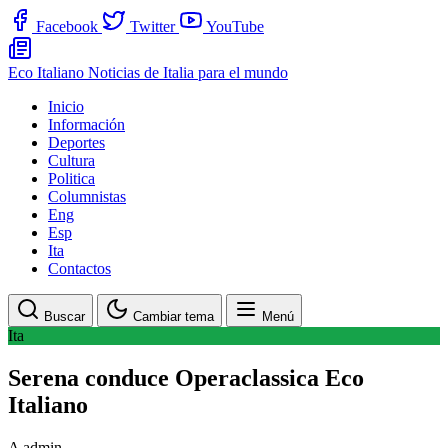
Facebook
Twitter
YouTube
Eco Italiano
Noticias de Italia para el mundo
Inicio
Información
Deportes
Cultura
Politica
Columnistas
Eng
Esp
Ita
Contactos
Buscar
Cambiar tema
Menú
Ita
Serena conduce Operaclassica Eco
Italiano
A
admin