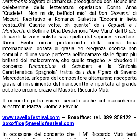
Matrimonio Segreto
di Cimarosa, proseguendo con alcune arie
celeberrime della letteratura operistica:
Donna Anna
“Crudele!… Non mi dir, bell’idol mio” dal
Don Giovanni
di
Mozart, Recitativo e Romanza Giulietta “Eccomi in lieta
vesta…Oh! Quante volte, oh quante” da
I Capuleti e i
Montecchi
di Bellini e l’Aria Desdemona “Ave Maria” dall’
Otello
di Verdi; la voce solista sarà quella del soprano casertano
Rosa Feola
ormai protagonista della scena lirica
internazionale, dotata di grazia ed eleganza scenica non
comuni e di una voce perfetta nell’incarnare sia le figure più
brillanti del melodramma, che quelle tragiche. A chiudere il
concerto l’
Incompiuta
di Schubert e la “Sinfonia
Caratteristica Spagnola” tratta da
I due Figaro
di Saverio
Mercadante, un’opera del compositore altamurano riscoperta
grazie al rinvenimento del manoscritto e riportata al grande
pubblico proprio grazie al Maestro Riccardo Muti.
Il concerto potrà essere seguito anche sul maxischermo
allestito in Piazza Duomo a Ravello.
www.ravellofestival.com
– Boxoffice: tel. 089 858422 –
boxoffice@ravellofestival.com
In occasione del concerto che il M° Riccardo Muti terrà