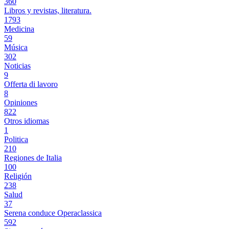
360
Libros y revistas, literatura.
1793
Medicina
59
Música
302
Noticias
9
Offerta di lavoro
8
Opiniones
822
Otros idiomas
1
Politica
210
Regiones de Italia
100
Religión
238
Salud
37
Serena conduce Operaclassica
592