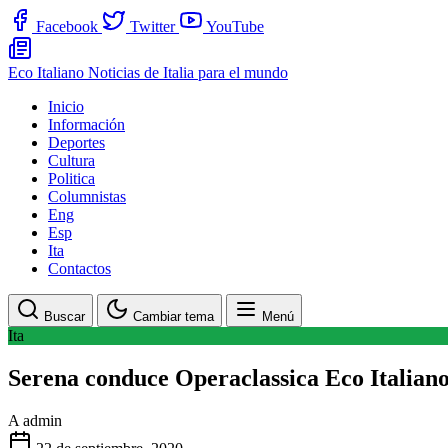
Facebook
Twitter
YouTube
Eco Italiano
Noticias de Italia para el mundo
Inicio
Información
Deportes
Cultura
Politica
Columnistas
Eng
Esp
Ita
Contactos
Buscar
Cambiar tema
Menú
Ita
Serena conduce Operaclassica Eco Italian
A
admin