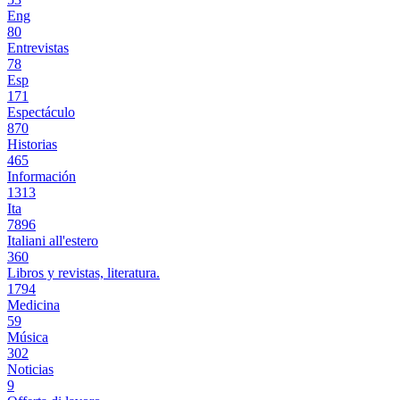
Eng
80
Entrevistas
78
Esp
171
Espectáculo
870
Historias
465
Información
1313
Ita
7896
Italiani all'estero
360
Libros y revistas, literatura.
1794
Medicina
59
Música
302
Noticias
9