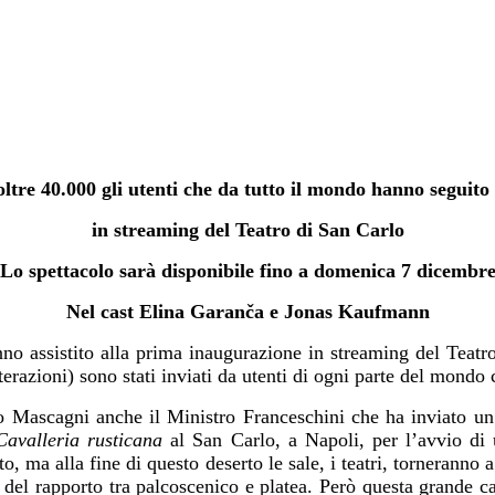
oltre 40.000 gli utenti che da tutto il mondo hanno seguit
in streaming del Teatro di San Carlo
Lo spettacolo sarà disponibile fino a domenica 7 dicembr
Nel cast Elina Garanča e Jonas Kaufmann
o assistito alla prima inaugurazione in streaming del Teatro
razioni) sono stati inviati da utenti di ogni parte del mondo 
ro Mascagni anche il Ministro Franceschini che ha inviato 
Cavalleria rusticana
al San Carlo, a Napoli, per l’avvio di u
, ma alla fine di questo deserto le sale, i teatri, torneranno a
el rapporto tra palcoscenico e platea. Però questa grande cap