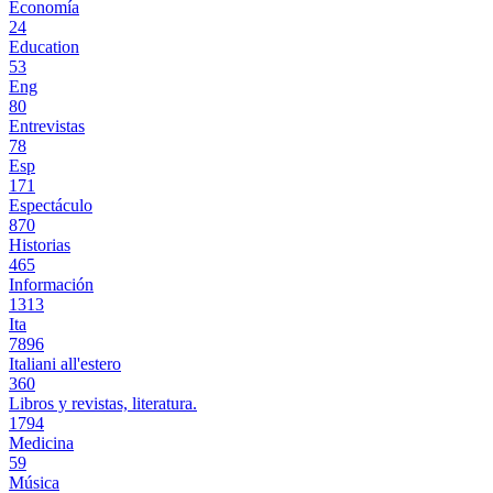
Economía
24
Education
53
Eng
80
Entrevistas
78
Esp
171
Espectáculo
870
Historias
465
Información
1313
Ita
7896
Italiani all'estero
360
Libros y revistas, literatura.
1794
Medicina
59
Música