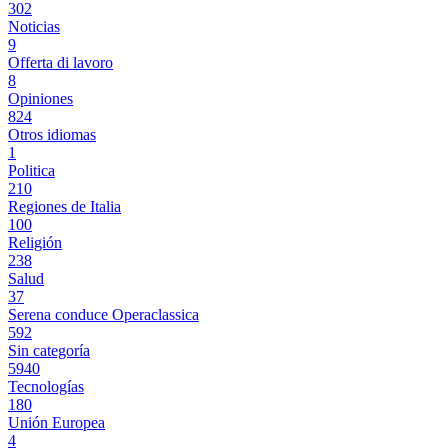
302
Noticias
9
Offerta di lavoro
8
Opiniones
824
Otros idiomas
1
Politica
210
Regiones de Italia
100
Religión
238
Salud
37
Serena conduce Operaclassica
592
Sin categoría
5940
Tecnologías
180
Unión Europea
4