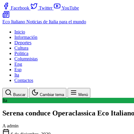
Facebook
Twitter
YouTube
Eco Italiano
Noticias de Italia para el mundo
Inicio
Información
Deportes
Cultura
Politica
Columnistas
Eng
Esp
Ita
Contactos
Buscar
Cambiar tema
Menú
Ita
Serena conduce Operaclassica Eco Italian
A
admin