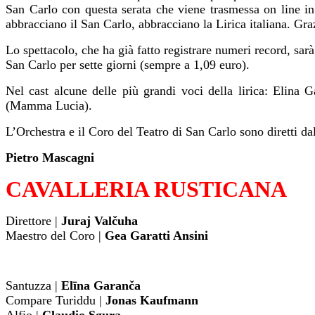
San Carlo con questa serata che viene trasmessa on line in
abbracciano il San Carlo, abbracciano la Lirica italiana. Graz
Lo spettacolo, che ha già fatto registrare numeri record, sa
San Carlo per sette giorni (sempre a 1,09 euro).
Nel cast alcune delle più grandi voci della lirica: Elin
(Mamma Lucia).
L’Orchestra e il Coro del Teatro di San Carlo sono diretti da
Pietro Mascagni
CAVALLERIA RUSTICANA
Direttore |
Juraj Valčuha
Maestro del Coro |
Gea Garatti Ansini
Santuzza |
Elīna Garanča
Compare Turiddu |
Jonas Kaufmann
Alfio |
Claudio Sgura